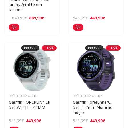
laranja/grafite em 
silicone
889,90€
449,90€
1.049,99€
549,99€
PROMO
- 18%
PROMO
- 18%
Ref: 010-02970-01
Ref: 010-02971-02
Garmin FORERUNNER 
Garmin Forerunner® 
570 WHITE - 42MM
570 - 47mm Alumínio 
índigo
449,90€
449,90€
549,99€
549,99€