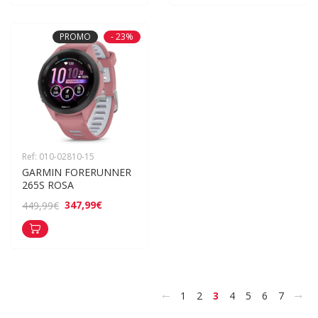
PROMO
- 23%
Ref: 010-02810-15
GARMIN FORERUNNER 
265S ROSA
347,99€
449,99€
<
>
1
2
3
4
5
6
7