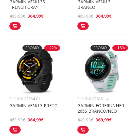
GARMIN VENU 3S 
GARMIN VENU 3 
FRENCH GRAY
BRANCO
364,99€
364,99€
469,99€
469,99€
PROMO
- 22%
PROMO
- 18%
Ref: 010-02784-01
Ref: 010-02810-14
GARMIN VENU 3 PRETO
GARMIN FORERUNNER 
265S BRANCO/NEO
364,99€
369,99€
469,99€
449,99€