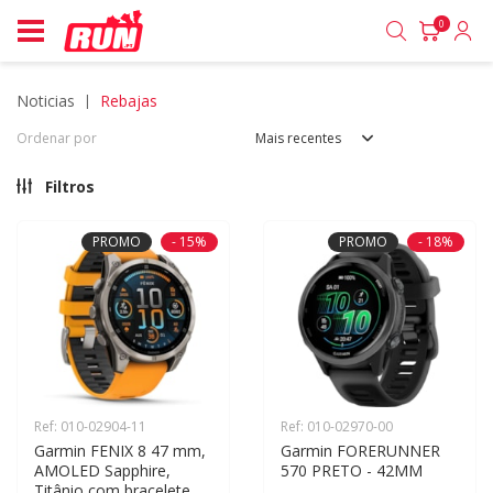
0
noticias
rebajas
Ordenar por
Mais recentes
Filtros
PROMO
- 15%
PROMO
- 18%
Ref: 010-02904-11
Ref: 010-02970-00
Garmin FENIX 8 47 mm, 
Garmin FORERUNNER 
AMOLED Sapphire, 
570 PRETO - 42MM
Titânio com bracelete 