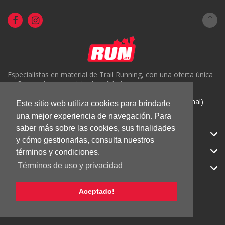
Especialistas en material de Trail Running, con una oferta única
en Portugal y un servicio de calidad.
( +351) 918816191 (Chamada para rede móvel nacional)
Este sitio web utiliza cookies para brindarle
geral@run.pt
una mejor experiencia de navegación. Para
saber más sobre las cookies, sus finalidades
RUN.PT
y cómo gestionarlas, consulta nuestros
CATEGORIAS
términos y condiciones.
Términos de uso y privacidad
APOIO AO CLIENTE
Aceptado!
© 2026 RUN |
Todos los derechos reservados.