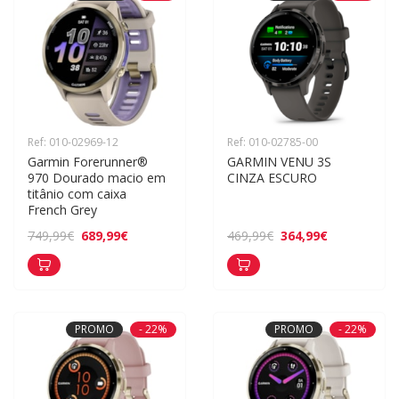
Ref: 010-02969-12
Ref: 010-02785-00
Garmin Forerunner® 
GARMIN VENU 3S 
970 Dourado macio em 
CINZA ESCURO
titânio com caixa 
French Grey
689,99€
364,99€
749,99€
469,99€
PROMO
- 22%
PROMO
- 22%