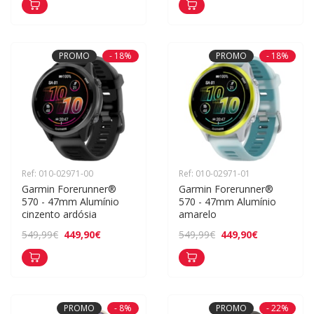
PROMO
- 18%
PROMO
- 18%
Ref: 010-02971-00
Ref: 010-02971-01
Garmin Forerunner® 
Garmin Forerunner® 
570 - 47mm Alumínio 
570 - 47mm Alumínio 
cinzento ardósia
amarelo
449,90€
449,90€
549,99€
549,99€
PROMO
- 8%
PROMO
- 22%