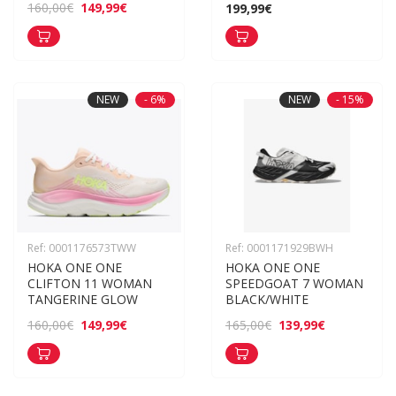
149,99€
160,00€
199,99€
NEW
- 6%
NEW
- 15%
Ref: 0001176573TWW
Ref: 0001171929BWH
HOKA ONE ONE 
HOKA ONE ONE 
CLIFTON 11 WOMAN 
SPEEDGOAT 7 WOMAN 
TANGERINE GLOW
BLACK/WHITE
149,99€
139,99€
160,00€
165,00€