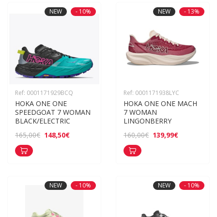
NEW
- 10%
NEW
- 13%
Ref: 0001171929BCQ
Ref: 0001171938LYC
HOKA ONE ONE 
HOKA ONE ONE MACH 
SPEEDGOAT 7 WOMAN 
7 WOMAN 
BLACK/ELECTRIC
LINGONBERRY
148,50€
139,99€
165,00€
160,00€
NEW
- 10%
NEW
- 10%