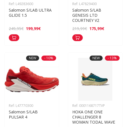
Ref: L49283600
Ref: L47829400
Salomon S/LAB ULTRA 
Salomon S/LAB 
GLIDE 1.5
GENESIS LTD 
COURTNEY V2
199,99€
175,99€
249,95€
219,99€
NEW
- 10%
NEW
- 13%
Ref: L47770300
Ref: 0001168717TVP
Salomon S/LAB 
HOKA ONE ONE 
PULSAR 4
CHALLENGER 8 
WOMAN TODAL WAVE