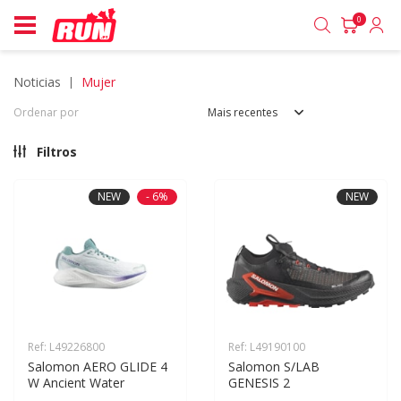
0
noticias
mujer
Ordenar por
Mais recentes
Filtros
NEW
- 6%
NEW
Ref: L49226800
Ref: L49190100
Salomon AERO GLIDE 4 
Salomon S/LAB 
W Ancient Water
GENESIS 2