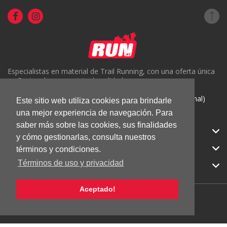
Especialistas en material de Trail Running, con una oferta única
en Portugal y un servicio de calidad.
( +351) 918816191 (Chamada para rede móvel nacional)
Este sitio web utiliza cookies para brindarle
geral@run.pt
una mejor experiencia de navegación. Para
saber más sobre las cookies, sus finalidades
RUN.PT
y cómo gestionarlas, consulta nuestros
CATEGORIAS
términos y condiciones.
Términos de uso y privacidad
APOIO AO CLIENTE
Aceptado!
© 2026 RUN |
Todos los derechos reservados.