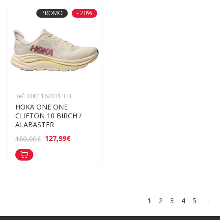
PROMO
- 20%
Ref: 0001162031BHL
HOKA ONE ONE 
CLIFTON 10 BIRCH / 
ALABASTER
127,99€
160,00€
>
1
2
3
4
5