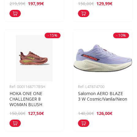
197,99€
129,99€
219,99€
150,00€
- 15%
- 10%
Ref: 0001168717BSH
Ref: L47874700
HOKA ONE ONE 
Salomon AERO BLAZE 
CHALLENGER 8 
3 W Cosmic/Vanila/Neon
WOMAN BLUSH
127,50€
126,00€
150,00€
140,00€