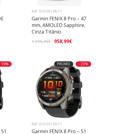
Ref: 010-03198-11
DE
Garmin FENIX 8 Pro – 47
mm, AMOLED Sapphire,
Cinza Titânio
958,99€
1.199,99€
- 19%
PROMO
- 23%
Ref: 010-03199-11
 51
Garmin FENIX 8 Pro – 51