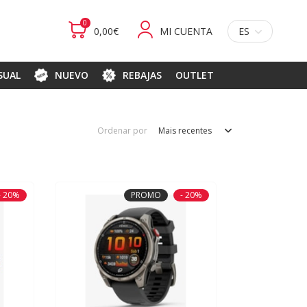
0
0,00€
MI CUENTA
ES
ASUAL
NUEVO
REBAJAS
OUTLET
Ordenar por
Mais recentes
- 20%
PROMO
- 20%