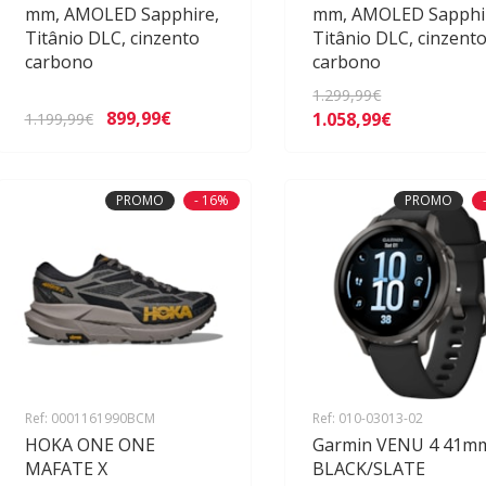
mm, AMOLED Sapphire,
mm, AMOLED Sapphi
Titânio DLC, cinzento
Titânio DLC, cinzent
carbono
carbono
1.299,99€
899,99€
1.058,99€
1.199,99€
PROMO
- 16%
PROMO
Ref: 0001161990BCM
Ref: 010-03013-02
HOKA ONE ONE
Garmin VENU 4 41m
MAFATE X
BLACK/SLATE