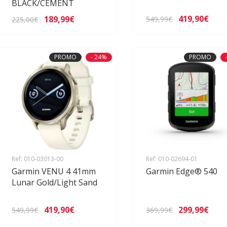
BLACK/CEMENT
419,90€
189,99€
549,99€
225,00€
PROMO
- 24%
PROMO
Ref: 010-03013-00
Ref: 010-02694-01
Garmin VENU 4 41mm
Garmin Edge® 540
Lunar Gold/Light Sand
419,90€
299,99€
549,99€
369,99€