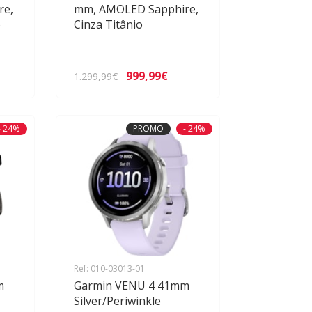
re,
mm, AMOLED Sapphire,
o
Cinza Titânio
999,99€
1.299,99€
- 24%
PROMO
- 24%
Ref: 010-03013-01
m
Garmin VENU 4 41mm
Silver/Periwinkle