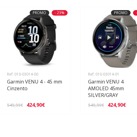
PROMO
- 23%
PROMO
Ref: 010-03014-00
Ref: 010-03014-01
Garmin VENU 4 - 45 mm
Garmin VENU 4
Cinzento
AMOLED 45mm
SILVER/GRAY
424,90€
424,90€
549,99€
549,99€