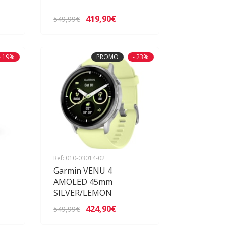
419,90€
549,99€
- 19%
PROMO
- 23%
Ref: 010-03014-02
Garmin VENU 4
AMOLED 45mm
SILVER/LEMON
424,90€
549,99€