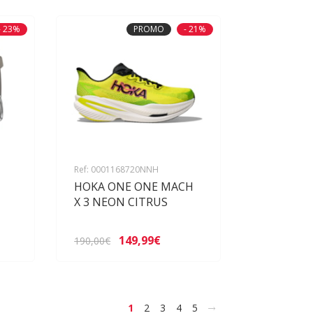
- 23%
PROMO
- 21%
Ref: 0001168720NNH
HOKA ONE ONE MACH
X 3 NEON CITRUS
149,99€
190,00€
>
1
2
3
4
5