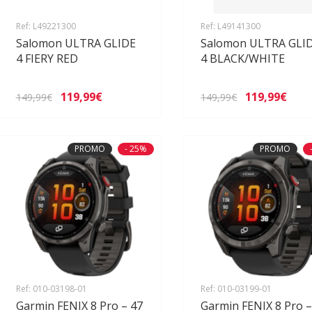
Ref: L49221300
Ref: L49141300
Salomon ULTRA GLIDE
Salomon ULTRA GLI
4 FIERY RED
4 BLACK/WHITE
119,99€
119,99€
149,99€
149,99€
PROMO
- 25%
PROMO
Ref: 010-03198-01
Ref: 010-03199-01
Garmin FENIX 8 Pro – 47
Garmin FENIX 8 Pro –