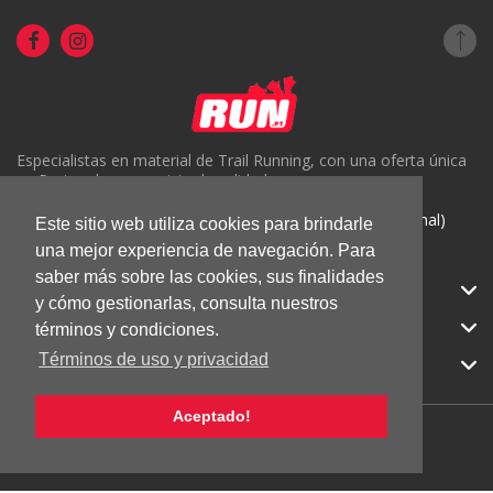
Especialistas en material de Trail Running, con una oferta única
en Portugal y un servicio de calidad.
( +351) 918816191 (Chamada para rede móvel nacional)
Este sitio web utiliza cookies para brindarle
geral@run.pt
una mejor experiencia de navegación. Para
saber más sobre las cookies, sus finalidades
RUN.PT
y cómo gestionarlas, consulta nuestros
CATEGORIAS
términos y condiciones.
Términos de uso y privacidad
APOIO AO CLIENTE
Aceptado!
© 2026 RUN |
Todos los derechos reservados.