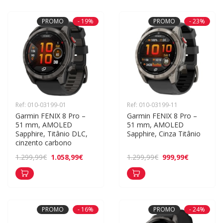
PROMO
- 19%
PROMO
- 23%
Ref: 010-03199-01
Ref: 010-03199-11
Garmin FENIX 8 Pro – 
Garmin FENIX 8 Pro – 
51 mm, AMOLED 
51 mm, AMOLED 
Sapphire, Titânio DLC, 
Sapphire, Cinza Titânio
cinzento carbono
1.058,99€
999,99€
1.299,99€
1.299,99€
PROMO
- 16%
PROMO
- 24%