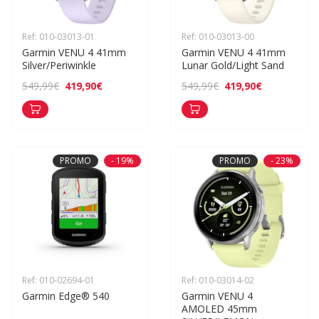
Ref: 010-03013-01
Ref: 010-03013-00
Garmin VENU 4 41mm 
Garmin VENU 4 41mm 
Silver/Periwinkle
Lunar Gold/Light Sand
419,90€
419,90€
549,99€
549,99€
PROMO
- 19%
PROMO
- 23%
Ref: 010-02694-01
Ref: 010-03014-02
Garmin Edge® 540
Garmin VENU 4 
AMOLED 45mm 