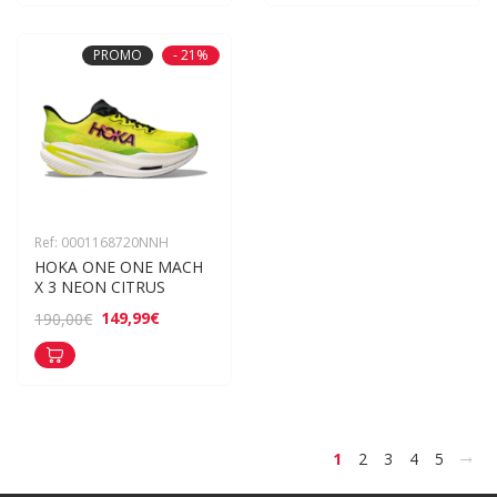
PROMO
- 21%
Ref: 0001168720NNH
HOKA ONE ONE MACH 
X 3 NEON CITRUS
149,99€
190,00€
>
1
2
3
4
5