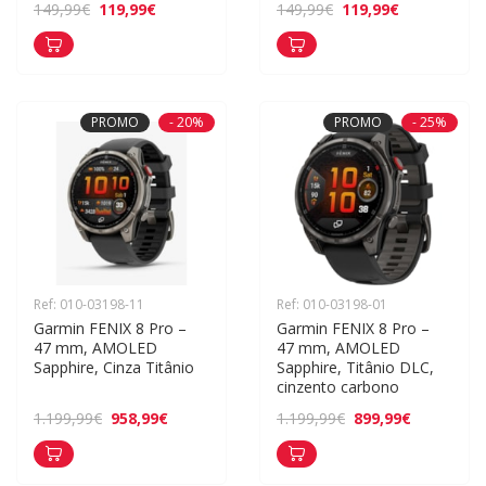
119,99€
119,99€
149,99€
149,99€
PROMO
- 20%
PROMO
- 25%
Ref: 010-03198-11
Ref: 010-03198-01
Garmin FENIX 8 Pro – 
Garmin FENIX 8 Pro – 
47 mm, AMOLED 
47 mm, AMOLED 
Sapphire, Cinza Titânio
Sapphire, Titânio DLC, 
cinzento carbono
958,99€
899,99€
1.199,99€
1.199,99€