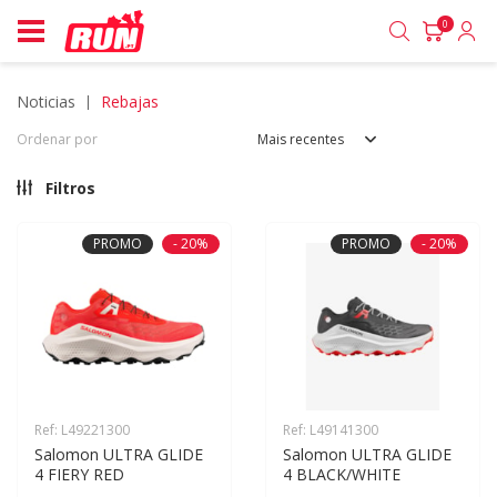
0
noticias
rebajas
Ordenar por
Mais recentes
Filtros
PROMO
- 20%
PROMO
- 20%
Ref: L49221300
Ref: L49141300
Salomon ULTRA GLIDE 
Salomon ULTRA GLIDE 
4 FIERY RED
4 BLACK/WHITE