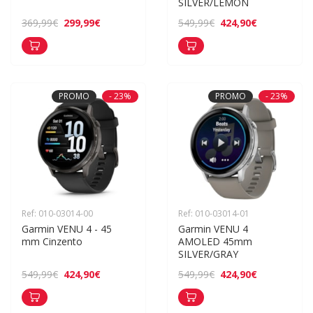
SILVER/LEMON
299,99€
424,90€
369,99€
549,99€
PROMO
- 23%
PROMO
- 23%
Ref: 010-03014-00
Ref: 010-03014-01
Garmin VENU 4 - 45 
Garmin VENU 4 
mm Cinzento
AMOLED 45mm 
SILVER/GRAY
424,90€
424,90€
549,99€
549,99€