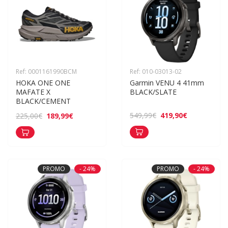
Ref: 0001161990BCM
Ref: 010-03013-02
HOKA ONE ONE 
Garmin VENU 4 41mm 
MAFATE X 
BLACK/SLATE
BLACK/CEMENT
419,90€
549,99€
189,99€
225,00€
PROMO
- 24%
PROMO
- 24%