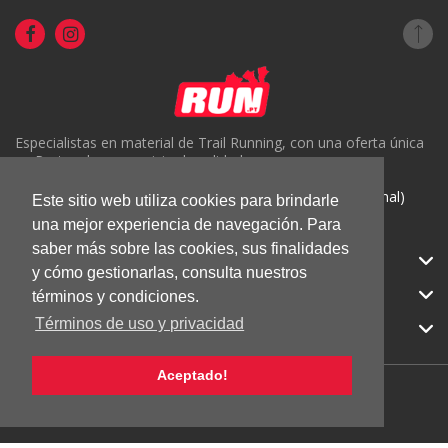
Especialistas en material de Trail Running, con una oferta única
en Portugal y un servicio de calidad.
( +351) 918816191 (Chamada para rede móvel nacional)
Este sitio web utiliza cookies para brindarle
geral@run.pt
una mejor experiencia de navegación. Para
saber más sobre las cookies, sus finalidades
RUN.PT
y cómo gestionarlas, consulta nuestros
CATEGORIAS
términos y condiciones.
Términos de uso y privacidad
APOIO AO CLIENTE
Aceptado!
© 2026 RUN |
Todos los derechos reservados.