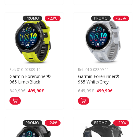
PROMO
- 23%
PROMO
- 23%
Ref: 010-02809-12
Ref: 010-02809-11
Garmin Forerunner® 
Garmin Forerunner® 
965 Lime/Black
965 White/Grey
499,90€
499,90€
649,99€
649,99€
PROMO
- 24%
PROMO
- 20%