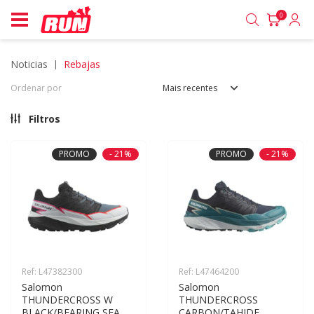
0
noticias
rebajas
Ordenar por
Mais recentes
Filtros
PROMO
- 21%
PROMO
- 21%
Ref: L47382300
Ref: L47464200
Salomon 
Salomon 
THUNDERCROSS W 
THUNDERCROSS 
BLACK/BEARING SEA
CARBON/TAHIDE