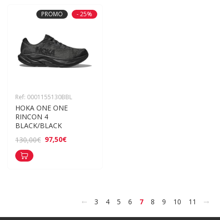
PROMO
- 25%
Ref: 0001155130BBL
HOKA ONE ONE 
RINCON 4 
BLACK/BLACK
97,50€
130,00€
<
>
3
4
5
6
7
8
9
10
11