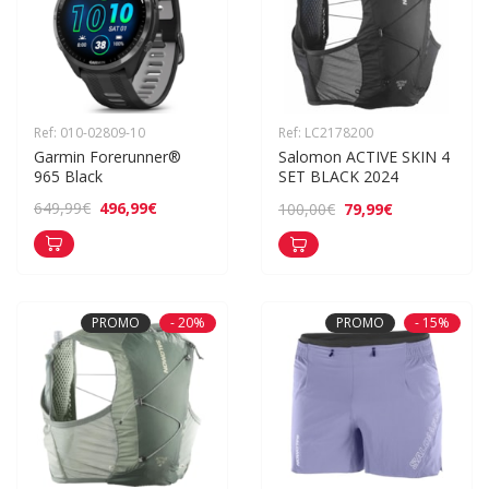
Ref: 010-02809-10
Ref: LC2178200
Garmin Forerunner® 
Salomon ACTIVE SKIN 4 
965 Black
SET BLACK 2024
496,99€
649,99€
79,99€
100,00€
PROMO
- 20%
PROMO
- 15%