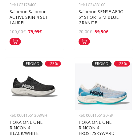
Ref: LC2178400
Ref: LC2433100
Salomon Salomon 
Salomon SENSE AERO 
ACTIVE SKIN 4 SET 
5" SHORTS M BLUE 
LAUREL
GRANITE
79,99€
59,50€
100,00€
70,00€
PROMO
- 23%
PROMO
- 23%
Ref: 0001155130BWH
Ref: 0001155130FSK
HOKA ONE ONE 
HOKA ONE ONE 
RINCON 4 
RINCON 4 
BLACK/WHITE
FROST/SKYWARD