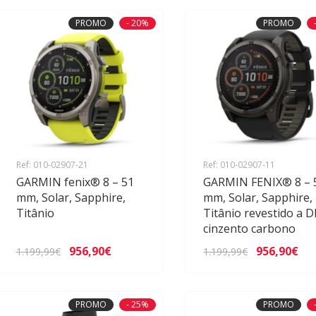
PROMO
- 20%
PROMO
Ref: 010-02907-21
Ref: 010-02907-11
GARMIN fenix® 8 – 51
GARMIN FENIX® 8 – 
mm, Solar, Sapphire,
mm, Solar, Sapphire,
Titânio
Titânio revestido a D
cinzento carbono
956,90€
956,90€
1.199,99€
1.199,99€
PROMO
- 25%
PROMO