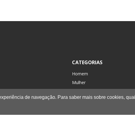
CATEGORIAS
Homem
Mulher
Criança / Kids
 experiência de navegação. Para saber mais sobre cookies, quai
Acessórios
Caminhada/Casual
Novidades
Promoções