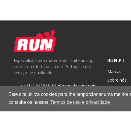
RUN.PT
Especialistas em material de Trail Running,
com uma oferta única em Portugal e um
Marcas
serviço de qualidade.
Sobre nós
( +351) 918816191 (Chamada para rede
Contactos
móvel nacional)
Este site utiliza cookies para lhe proporcionar uma melhor
geral@run.pt
consulte os nossos
Termos de uso e privacidade