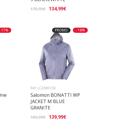
134,99€
179,95€
- 17%
PROMO
- 18%
Ref: LC2685100
.One
Salomon BONATTI WP
JACKET M BLUE
GRANITE
139,99€
169,99€