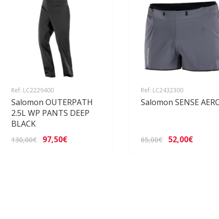
Ref: LC2229400
Ref: LC2432300
Salomon OUTERPATH
Salomon SENSE AERO
2.5L WP PANTS DEEP
BLACK
97,50€
52,00€
130,00€
65,00€