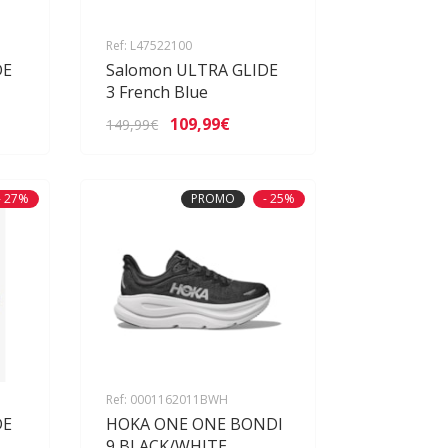
Ref: L47522100
DE
Salomon ULTRA GLIDE
3 French Blue
109,99€
149,99€
- 27%
PROMO
- 25%
Ref: 0001162011BWH
DE
HOKA ONE ONE BONDI
9 BLACK/WHITE