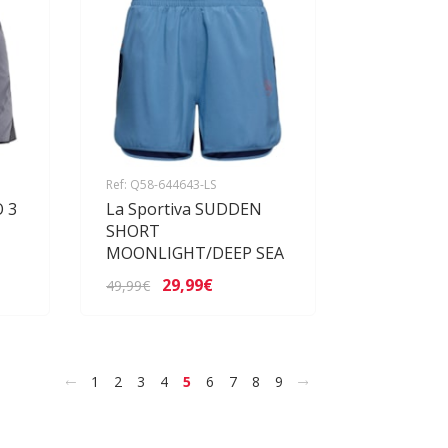
Ref: Q58-644643-LS
 3
La Sportiva SUDDEN
SHORT
MOONLIGHT/DEEP SEA
29,99€
49,99€
<
>
1
2
3
4
5
6
7
8
9