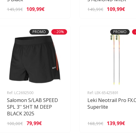
109,99€
109,99€
149,99€
149,99€
PROMO
- 20%
PROMO
Ref: LC2692500
Ref: LEK-65425891
Salomon S/LAB SPEED
Leki Neotrail Pro FX
SPL 3'' SHT M DEEP
Superlite
BLACK 2025
79,99€
139,99€
100,00€
168,99€