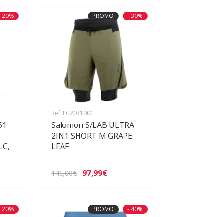
- 20%
PROMO
- 30%
Ref: LC2031000
51
Salomon S/LAB ULTRA
2IN1 SHORT M GRAPE
LC,
LEAF
97,99€
140,00€
- 20%
PROMO
- 40%