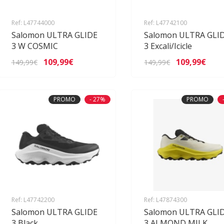
Ref: L47744000
Ref: L47742100
Salomon ULTRA GLIDE
Salomon ULTRA GLI
3 W COSMIC
3 Excali/Icicle
109,99€
109,99€
149,99€
149,99€
PROMO
- 27%
PROMO
Ref: L47742200
Ref: L47874300
Salomon ULTRA GLIDE
Salomon ULTRA GLI
3 Black
3 ALMOND MILK