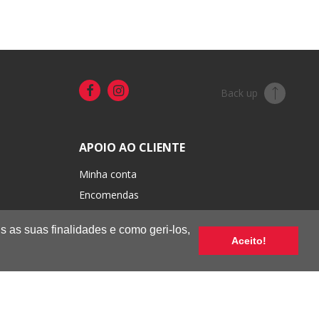
Back up
APOIO AO CLIENTE
Minha conta
Encomendas
Portes e pagamentos
s as suas finalidades e como geri-los,
Trocas e devoluções
Aceito!
Condições de venda
Termos de uso e privacidade
Livro de Reclamações