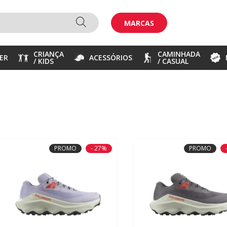
MARCAS
CRIANÇA
CAMINHADA
ER
ACESSÓRIOS
/ KIDS
/ CASUAL
PROMO
- 27%
PROMO