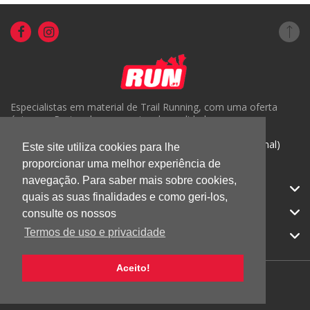
Especialistas em material de Trail Running, com uma oferta
única em Portugal e um serviço de qualidade.
( +351) 918816191 (Chamada para rede móvel nacional)
Este site utiliza cookies para lhe
proporcionar uma melhor experiência de
geral@run.pt
navegação. Para saber mais sobre cookies,
RUN.PT
quais as suas finalidades e como geri-los,
CATEGORIAS
consulte os nossos
Termos de uso e privacidade
APOIO AO CLIENTE
Aceito!
© 2026 RUN |
Todos os direitos reservados.