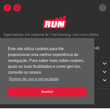
Especialistas em material de Trail Running, com uma oferta
única em Portugal e um serviço de qualidade.
( +351) 918816191 (Chamada para rede móvel nacional)
Este site utiliza cookies para lhe
geral@run.pt
proporcionar uma melhor experiência de
navegação. Para saber mais sobre cookies,
RUN.PT
quais as suas finalidades e como geri-los,
CATEGORIAS
consulte os nossos
Termos de uso e privacidade
APOIO AO CLIENTE
Aceito!
© 2026 RUN |
Todos os direitos reservados.