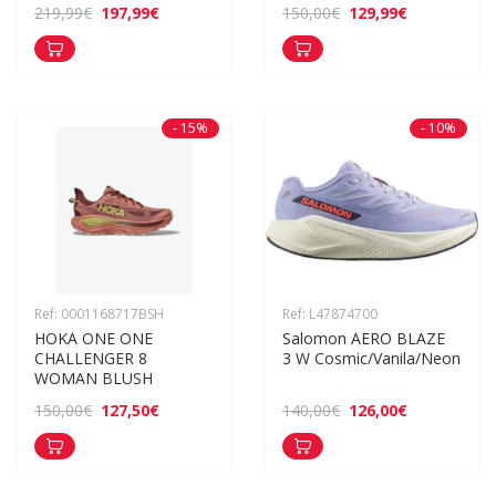
197,99€
129,99€
219,99€
150,00€
- 15%
- 10%
Ref: 0001168717BSH
Ref: L47874700
HOKA ONE ONE 
Salomon AERO BLAZE 
CHALLENGER 8 
3 W Cosmic/Vanila/Neon
WOMAN BLUSH
127,50€
126,00€
150,00€
140,00€