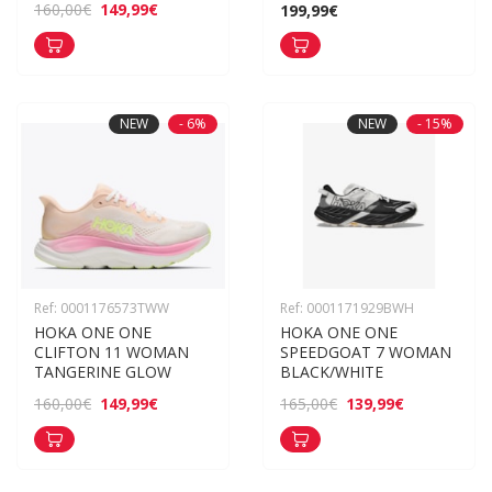
149,99€
160,00€
199,99€
NEW
- 6%
NEW
- 15%
Ref: 0001176573TWW
Ref: 0001171929BWH
HOKA ONE ONE 
HOKA ONE ONE 
CLIFTON 11 WOMAN 
SPEEDGOAT 7 WOMAN 
TANGERINE GLOW
BLACK/WHITE
149,99€
139,99€
160,00€
165,00€