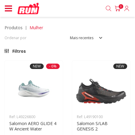
0
produtos
mulher
Ordenar por
Mais recentes
Filtros
NEW
- 6%
NEW
Ref: L49226800
Ref: L49190100
Salomon AERO GLIDE 4 
Salomon S/LAB 
W Ancient Water
GENESIS 2