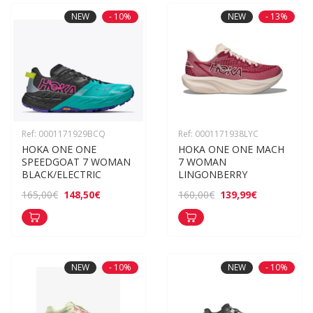
NEW
- 10%
NEW
- 13%
Ref: 0001171929BCQ
Ref: 0001171938LYC
HOKA ONE ONE 
HOKA ONE ONE MACH 
SPEEDGOAT 7 WOMAN 
7 WOMAN 
BLACK/ELECTRIC
LINGONBERRY
148,50€
139,99€
165,00€
160,00€
NEW
- 10%
NEW
- 10%