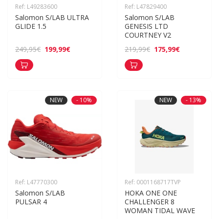
Ref: L49283600
Ref: L47829400
Salomon S/LAB ULTRA 
Salomon S/LAB 
GLIDE 1.5
GENESIS LTD 
COURTNEY V2
199,99€
175,99€
249,95€
219,99€
NEW
- 10%
NEW
- 13%
Ref: L47770300
Ref: 0001168717TVP
Salomon S/LAB 
HOKA ONE ONE 
PULSAR 4
CHALLENGER 8 
WOMAN TIDAL WAVE