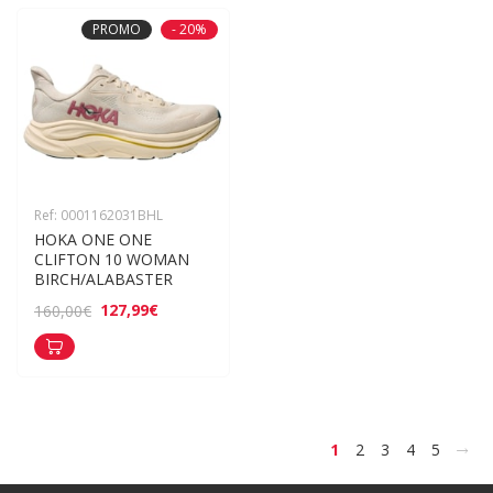
PROMO
- 20%
Ref: 0001162031BHL
HOKA ONE ONE 
CLIFTON 10 WOMAN 
BIRCH/ALABASTER
127,99€
160,00€
>
1
2
3
4
5