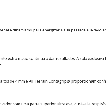
enal e dinamismo para energizar a sua passada e levá-lo a
to extra macio continua a dar resultados. A sola exclusiva
.
ltos de 4 mm e All Terrain Contagrip® proporcionam confia
ovador com uma parte superior ultraleve, durável e respiráv