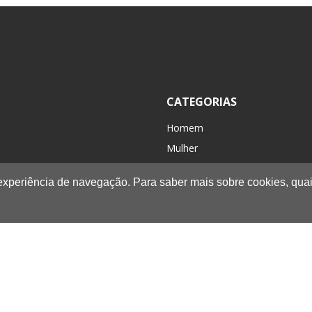
CATEGORIAS
Homem
Mulher
Criança / Kids
 experiência de navegação. Para saber mais sobre cookies, quai
Acessórios
Caminhada/Casual
Novidades
Promoções