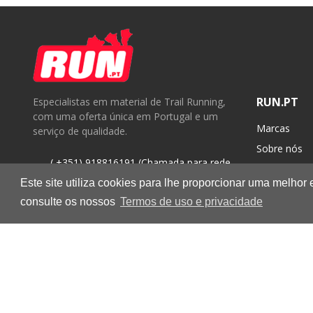
RUN.PT
Especialistas em material de Trail Running,
com uma oferta única em Portugal e um
Marcas
serviço de qualidade.
Sobre nós
( +351) 918816191 (Chamada para rede
Contactos
móvel nacional)
Este site utiliza cookies para lhe proporcionar uma melhor
geral@run.pt
consulte os nossos
Termos de uso e privacidade
© 2026 RUN |
Todos os direitos reservados.