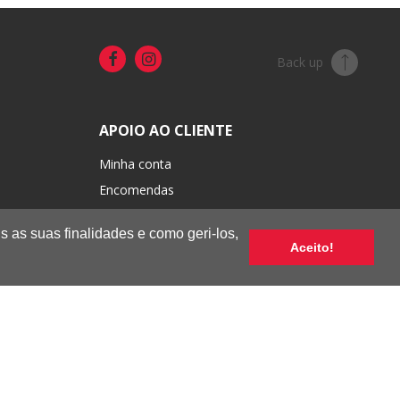
Back up
APOIO AO CLIENTE
Minha conta
Encomendas
Portes e pagamentos
s as suas finalidades e como geri-los,
Trocas e devoluções
Aceito!
Condições de venda
Termos de uso e privacidade
Livro de Reclamações