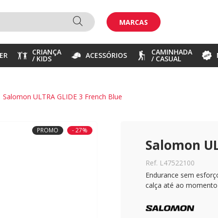
MARCAS
CRIANÇA
CAMINHADA
ER
ACESSÓRIOS
/ KIDS
/ CASUAL
Salomon ULTRA GLIDE 3 French Blue
PROMO
- 27%
Salomon UL
Ref. L47522100
Endurance sem esforç
calça até ao momento e