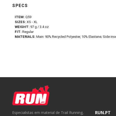
SPECS
ITEM:
Q59
SIZES:
XS - XL
WEIGHT:
97 g / 3.4 oz
FIT:
Regular
MATERIALS:
Main: 90% Recycled Polyester, 10% Elastane; Side inse
RUN.PT
Especialistas em material de Trail Running,