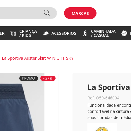
MARCAS
CRIANÇA
CAMINHADA
ER
ACESSÓRIOS
/ KIDS
/ CASUAL
La Sportiva Auster Skirt W NIGHT SKY
PROMO
- 27%
La Sportiva
Ref. Q59-646004
Funcionalidade encontr
confortável na cintura 
suas corridas de média