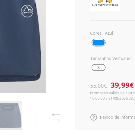
Cores:
Azul
Tamanhos Vestuário:
S
39,99€
55,00€
Promoção válida de 17/0
10:00:00 a 31/08/2026 23:
Pedido de inform