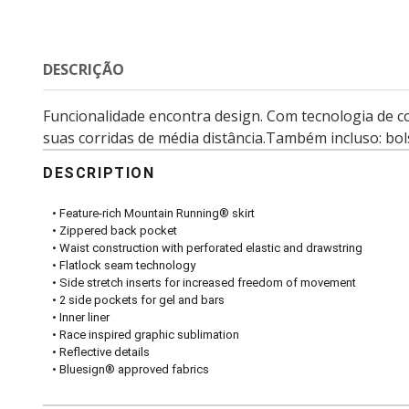
DESCRIÇÃO
Funcionalidade encontra design. Com tecnologia de cos
suas corridas de média distância.Também incluso: bols
DESCRIPTION
• Feature-rich Mountain Running® skirt
• Zippered back pocket
• Waist construction with perforated elastic and drawstring
• Flatlock seam technology
• Side stretch inserts for increased freedom of movement
• 2 side pockets for gel and bars
• Inner liner
• Race inspired graphic sublimation
• Reflective details
• Bluesign® approved fabrics