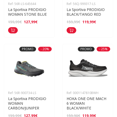
Ref: 56R-LS-645644
Ref: 56Q-999317-LS
La Sportiva PRODIGIO 
La Sportiva PRODIGIO 
WOMAN STONE BLUE
BLACK/TANGO RED
127,99€
119,99€
159,99€
159,99€
PROMO
- 20%
PROMO
- 25%
Ref: 56R-900734-LS
Ref: 0001147810BWH
La Sportiva PRODIGIO 
HOKA ONE ONE MACH 
WOMAN 
6 WOMAN 
CARBON/JUNIPER
BLACK/WHITE
127,99€
119,99€
159,99€
159,90€