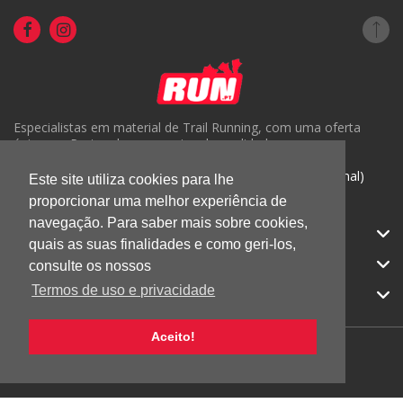
Especialistas em material de Trail Running, com uma oferta
única em Portugal e um serviço de qualidade.
( +351) 918816191 (Chamada para rede móvel nacional)
Este site utiliza cookies para lhe
geral@run.pt
proporcionar uma melhor experiência de
navegação. Para saber mais sobre cookies,
RUN.PT
quais as suas finalidades e como geri-los,
CATEGORIAS
consulte os nossos
Termos de uso e privacidade
APOIO AO CLIENTE
Aceito!
© 2026 RUN |
Todos os direitos reservados.