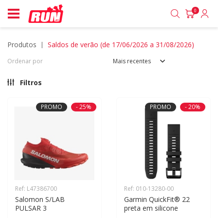
0
produtos
saldos de verão (de 17/06/2026 a 31/08/2026)
Ordenar por
Mais recentes
Filtros
PROMO
- 25%
PROMO
- 20%
Ref: L47386700
Ref: 010-13280-00
Salomon S/LAB 
Garmin QuickFit® 22 
PULSAR 3
preta em silicone