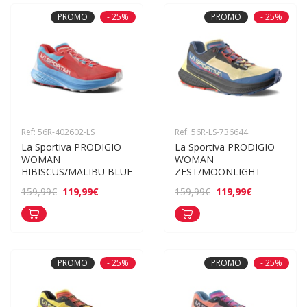
PROMO
- 25%
PROMO
- 25%
Ref: 56R-402602-LS
Ref: 56R-LS-736644
La Sportiva PRODIGIO 
La Sportiva PRODIGIO 
WOMAN 
WOMAN 
HIBISCUS/MALIBU BLUE
ZEST/MOONLIGHT
119,99€
119,99€
159,99€
159,99€
PROMO
- 25%
PROMO
- 25%