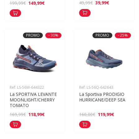
39,99€
49,99€
149,99€
199,99€
PROMO
- 30%
PROMO
- 25%
Ref: LS-56W-644322
Ref: LS-56Q-642643
La SPORTIVA LEVANTE 
La Sportiva PRODIGIO 
MOONLIGHT/CHERRY 
HURRICANE/DEEP SEA
TOMATO
118,99€
119,99€
169,99€
160,00€