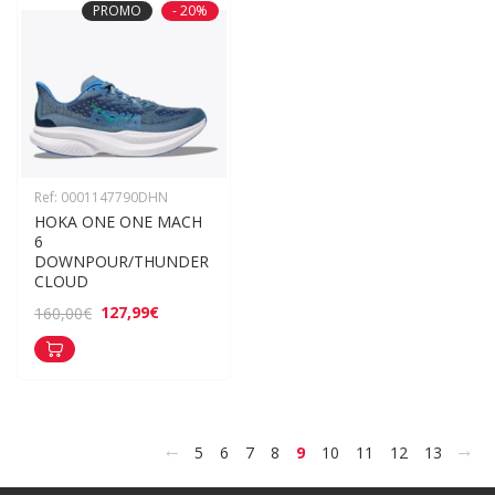
PROMO
- 20%
Ref: 0001147790DHN
HOKA ONE ONE MACH 
6 
DOWNPOUR/THUNDER 
CLOUD
127,99€
160,00€
<
>
5
6
7
8
9
10
11
12
13