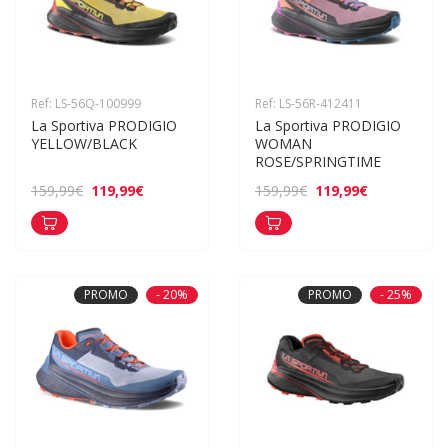
Ref: LS-56Q-100999
Ref: LS-56R-412411
La Sportiva PRODIGIO 
La Sportiva PRODIGIO 
YELLOW/BLACK
WOMAN 
ROSE/SPRINGTIME
119,99€
119,99€
159,99€
159,99€
PROMO
- 20%
PROMO
- 25%