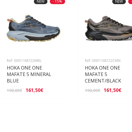
NEW
- 15%
NEW
Ref: 0001168722MBL
Ref: 0001168722CMN
HOKA ONE ONE
HOKA ONE ONE
MAFATE 5 MINERAL
MAFATE 5
BLUE
CEMENT/BLACK
161,50€
161,50€
190,00€
190,00€