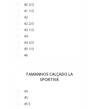
40 2/3
41 1/3
42
42 2/3
43 1/3
44
44 2/3
45 1/3
46
TAMANHOS CALÇADO LA
SPORTIVA
43
45
45.5