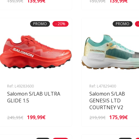
139,99€
139,99€
159,99€
159,99€
PROMO
- 20%
PROMO
Ref: L49283600
Ref: L47829400
Salomon S/LAB ULTRA
Salomon S/LAB
GLIDE 1.5
GENESIS LTD
COURTNEY V2
199,99€
175,99€
249,95€
219,99€