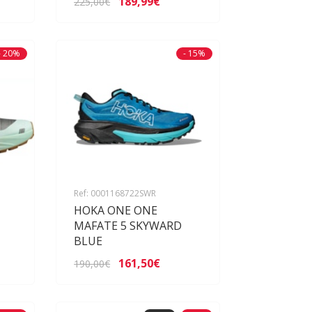
189,99€
225,00€
- 20%
- 15%
Ref: 0001168722SWR
HOKA ONE ONE
MAFATE 5 SKYWARD
BLUE
161,50€
190,00€