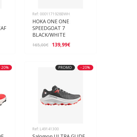
Ref: 0001171928BWH
HOKA ONE ONE
EAF
SPEEDGOAT 7
BLACK/WHITE
139,99€
165,00€
- 20%
PROMO
- 20%
Ref: L49141300
DE
Salomon ULTRA GLIDE