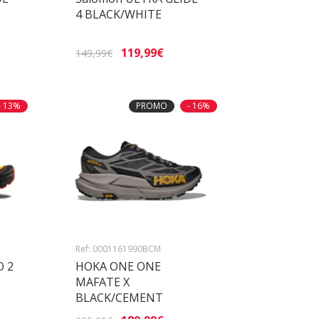
4 BLACK/WHITE
119,99€
149,99€
- 13%
PROMO
- 16%
Ref: 0001161990BCM
O 2
HOKA ONE ONE
MAFATE X
BLACK/CEMENT