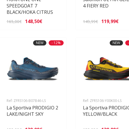
SPEEDGOAT 7
4 FIERY RED
BLACK/HOKA CITRUS
148,50€
119,99€
165,00€
149,99€
NEW
- 12%
NEW
Ref: ZFRS106-B07B46-LS
Ref: ZFRS106-Y00K00-LS
La Sportiva PRODIGIO 2
La Sportiva PRODIGI
LAKE/NIGHT SKY
YELLOW/BLACK