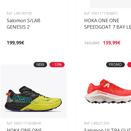
Ref: L49190100
Ref: 0001171928BFS
Salomon S/LAB
HOKA ONE ONE
GENESIS 2
SPEEDGOAT 7 BAY L
199,99€
139,99€
165,00€
NEW
- 10%
PROMO
Ref: 0001171928BHK
Ref: L49221300
HOKA ONE ONE
Salomon ULTRA GLI