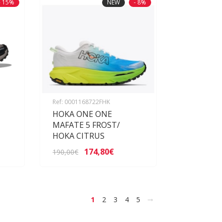
- 15%
NEW
- 8%
Ref: 0001168722FHK
HOKA ONE ONE
MAFATE 5 FROST/
HOKA CITRUS
174,80€
190,00€
>
1
2
3
4
5