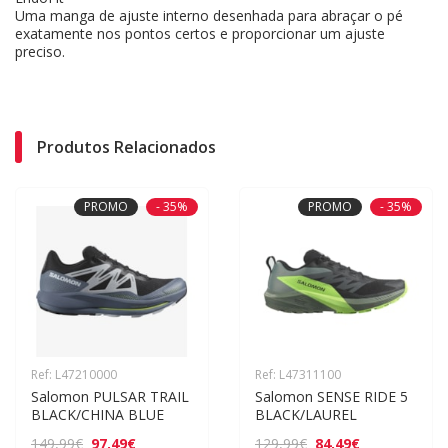
Uma manga de ajuste interno desenhada para abraçar o pé
exatamente nos pontos certos e proporcionar um ajuste
preciso.
Produtos Relacionados
PROMO
- 35%
PROMO
- 35%
Ref: L47210000
Ref: L47311100
Salomon PULSAR TRAIL 
Salomon SENSE RIDE 5 
BLACK/CHINA BLUE
BLACK/LAUREL
97,49€
84,49€
149,99€
129,99€