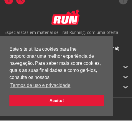
Especialistas em material de Trail Running, com uma oferta
única em Portugal e um serviço de qualidade.
( +351) 918816191 (Chamada para rede móvel nacional)
Este site utiliza cookies para lhe
proporcionar uma melhor experiência de
geral@run.pt
navegação. Para saber mais sobre cookies,
RUN.PT
quais as suas finalidades e como geri-los,
CATEGORIAS
consulte os nossos
Termos de uso e privacidade
APOIO AO CLIENTE
Aceito!
© 2026 RUN |
Todos os direitos reservados.