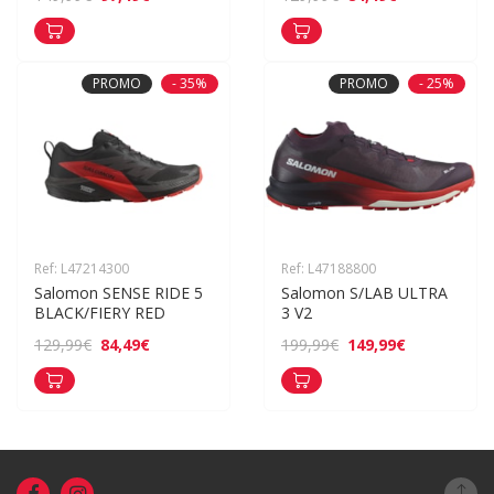
PROMO
- 35%
PROMO
- 25%
Ref: L47214300
Ref: L47188800
Salomon SENSE RIDE 5 
Salomon S/LAB ULTRA 
BLACK/FIERY RED
3 V2
84,49€
149,99€
129,99€
199,99€