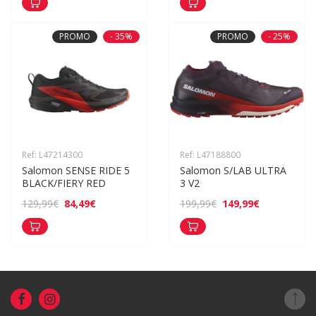
PROMO
- 35%
PROMO
- 25%
Ref: L47214300
Ref: L47188800
Salomon SENSE RIDE 5 
Salomon S/LAB ULTRA 
BLACK/FIERY RED
3 V2
84,49€
149,99€
129,99€
199,99€