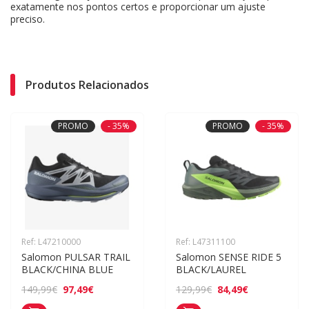
exatamente nos pontos certos e proporcionar um ajuste
preciso.
Produtos Relacionados
PROMO
- 35%
PROMO
- 35%
Ref: L47210000
Ref: L47311100
Salomon PULSAR TRAIL 
Salomon SENSE RIDE 5 
BLACK/CHINA BLUE
BLACK/LAUREL
97,49€
84,49€
149,99€
129,99€