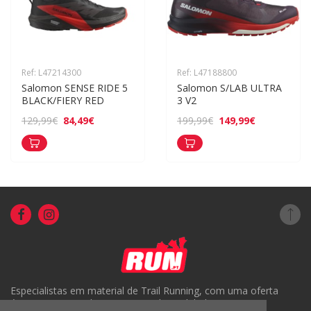
Ref: L47214300
Ref: L47188800
Salomon SENSE RIDE 5 
Salomon S/LAB ULTRA 
BLACK/FIERY RED
3 V2
84,49€
149,99€
129,99€
199,99€
Especialistas em material de Trail Running, com uma oferta
única em Portugal e um serviço de qualidade.