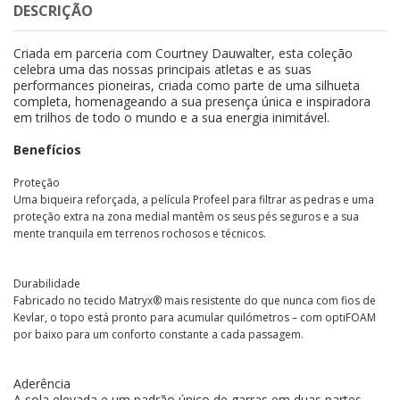
DESCRIÇÃO
Criada em parceria com Courtney Dauwalter, esta coleção
celebra uma das nossas principais atletas e as suas
performances pioneiras, criada como parte de uma silhueta
completa, homenageando a sua presença única e inspiradora
em trilhos de todo o mundo e a sua energia inimitável.
Benefícios
Proteção
Uma biqueira reforçada, a película Profeel para filtrar as pedras e uma
proteção extra na zona medial mantêm os seus pés seguros e a sua
mente tranquila em terrenos rochosos e técnicos.
Durabilidade
Fabricado no tecido Matryx® mais resistente do que nunca com fios de
Kevlar, o topo está pronto para acumular quilómetros – com optiFOAM
por baixo para um conforto constante a cada passagem.
Aderência
A sola elevada e um padrão único de garras em duas partes