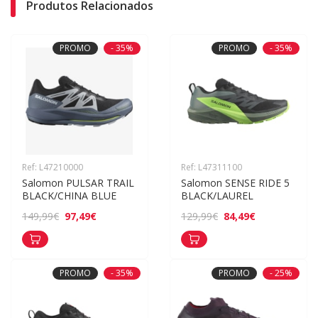
Produtos Relacionados
PROMO
- 35%
PROMO
- 35%
Ref: L47210000
Ref: L47311100
Salomon PULSAR TRAIL 
Salomon SENSE RIDE 5 
BLACK/CHINA BLUE
BLACK/LAUREL
97,49€
84,49€
149,99€
129,99€
PROMO
- 35%
PROMO
- 25%