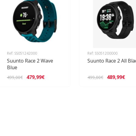
Ref: SS051242000
Ref: SS051200000
Suunto Race 2 Wave
Suunto Race 2 All Bla
Blue
479,99€
489,99€
499,00€
499,00€