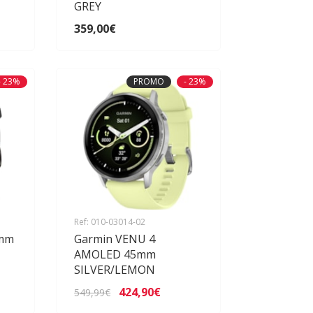
GREY
359,00€
- 23%
PROMO
- 23%
Ref: 010-03014-02
 mm
Garmin VENU 4
AMOLED 45mm
SILVER/LEMON
424,90€
549,99€