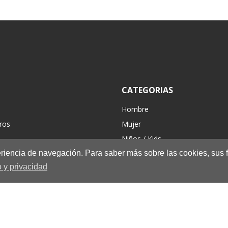
CATEGORIAS
Hombre
ros
Mujer
Niños / Kids
periencia de navegación. Para saber más sobre las cookies, sus 
Complementos
 y privacidad
Hiking/Casual
Nuevo
Rebajas