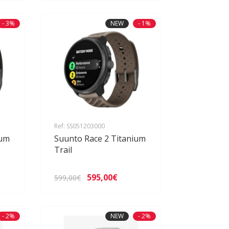
- 3%
NEW
- 1%
Ref: SS051203000
ium
Suunto Race 2 Titanium
Trail
595,00€
599,00€
- 2%
NEW
- 2%