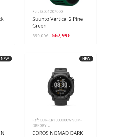
Ref: SS051207000
ck
Suunto Vertical 2 Pine
Green
567,99€
599,00€
NEW
NEW
-
Ref: COR-CR1000000WNOM-
DRKGRY-U
EN
COROS NOMAD DARK