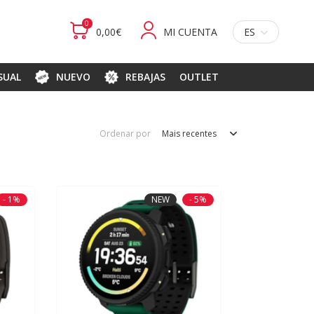
0
0,00€
MI CUENTA
ES
ASUAL
NUEVO
REBAJAS
OUTLET
Ordenar por
Mais recentes
- 1%
NEW
- 5%