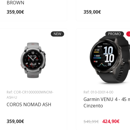
BROWN
359,00€
359,00€
NEW
PROMO
Ref: COR-CR1000000WNOM-
Ref: 010-03014-00
ASH-U
Garmin VENU 4 - 45
COROS NOMAD ASH
Cinzento
359,00€
424,90€
549,99€