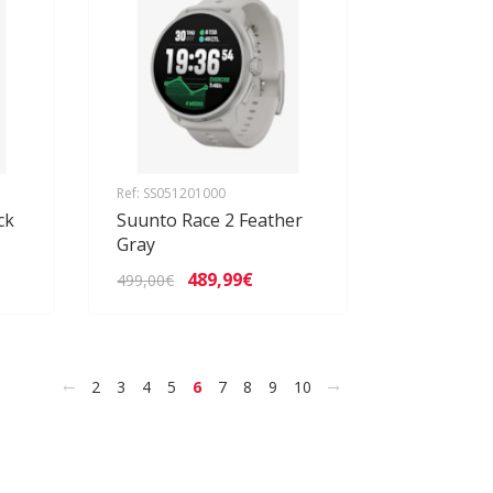
Ref: SS051201000
ck
Suunto Race 2 Feather
Gray
489,99€
499,00€
<
>
2
3
4
5
6
7
8
9
10