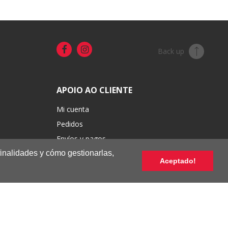
Back up
APOIO AO CLIENTE
Mi cuenta
Pedidos
Envíos y pagos
finalidades y cómo gestionarlas,
Cambios y devoluciones
Aceptado!
Condiciones de venta
Términos de uso y privacidad
Libro de reclamaciones