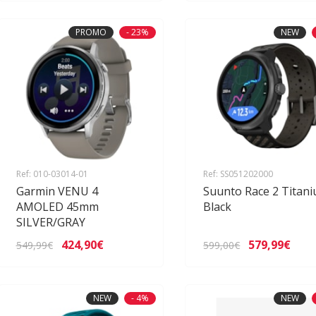
PROMO
- 23%
NEW
Ref: 010-03014-01
Ref: SS051202000
Garmin VENU 4
Suunto Race 2 Titan
AMOLED 45mm
Black
SILVER/GRAY
424,90€
579,99€
549,99€
599,00€
NEW
- 4%
NEW