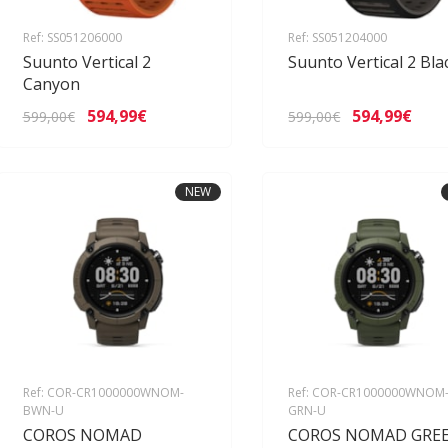
Ref: SS051206000
Ref: SS051204000
Suunto Vertical 2
Suunto Vertical 2 Bla
Canyon
594,99€
594,99€
599,00€
599,00€
NEW
Ref: COR-CR1000000WNOM-
Ref: COR-CR1000000WNOM
BWN-U
GRN-U
COROS NOMAD
COROS NOMAD GRE