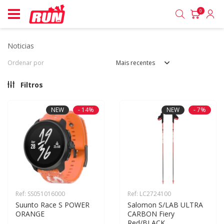
0
noticias
Ordenar por
Mais recentes
Filtros
NEW
- 14%
NEW
- 7%
Ref: SS051016000
Ref: LC2724100
Suunto Race S POWER 
Salomon S/LAB ULTRA 
ORANGE
CARBON Fiery 
Red/BLACK