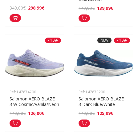
298,99€
349,00€
139,99€
149,99€
- 10%
NEW
- 10%
Ref: L47874700
Ref: L47873200
Salomon AERO BLAZE 
Salomon AERO BLAZE 
3 W Cosmic/Vanila/Neon
3 Dark Blue/White
126,00€
125,99€
140,00€
140,00€