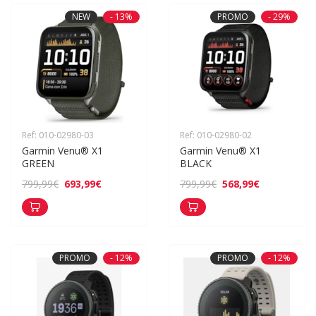
NEW
- 13%
PROMO
- 29%
Ref: 010-02980-03
Ref: 010-02980-02
Garmin Venu® X1 
Garmin Venu® X1 
GREEN
BLACK
693,99€
568,99€
799,99€
799,99€
PROMO
- 12%
PROMO
- 12%