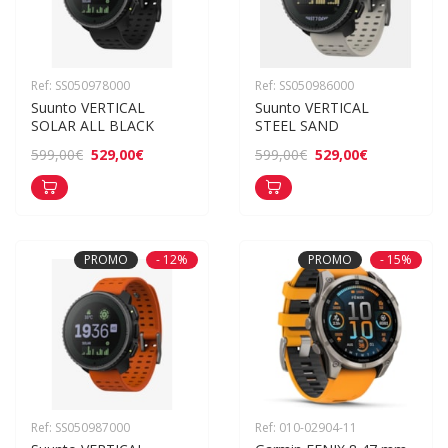
Ref: SS050978000
Ref: SS050986000
Suunto VERTICAL 
Suunto VERTICAL 
SOLAR ALL BLACK
STEEL SAND
529,00€
529,00€
599,00€
599,00€
PROMO
- 12%
PROMO
- 15%
Ref: SS050987000
Ref: 010-02904-11