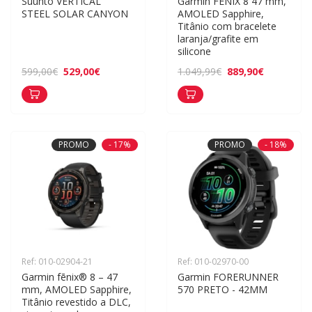
Suunto VERTICAL 
Garmin FENIX 8 47 mm, 
STEEL SOLAR CANYON
AMOLED Sapphire, 
Titânio com bracelete 
laranja/grafite em 
silicone
529,00€
889,90€
599,00€
1.049,99€
PROMO
- 17%
PROMO
- 18%
Ref: 010-02904-21
Ref: 010-02970-00
Garmin fēnix® 8 – 47 
Garmin FORERUNNER 
mm, AMOLED Sapphire, 
570 PRETO - 42MM
Titânio revestido a DLC, 