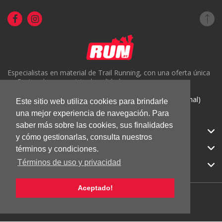
Especialistas en material de Trail Running, con una oferta única
en Portugal y un servicio de calidad.
( +351) 918816191 (Chamada para rede móvel nacional)
Este sitio web utiliza cookies para brindarle
geral@run.pt
una mejor experiencia de navegación. Para
saber más sobre las cookies, sus finalidades
RUN.PT
y cómo gestionarlas, consulta nuestros
CATEGORIAS
términos y condiciones.
Términos de uso y privacidad
APOIO AO CLIENTE
Aceptado!
© 2026 RUN |
Todos los derechos reservados.