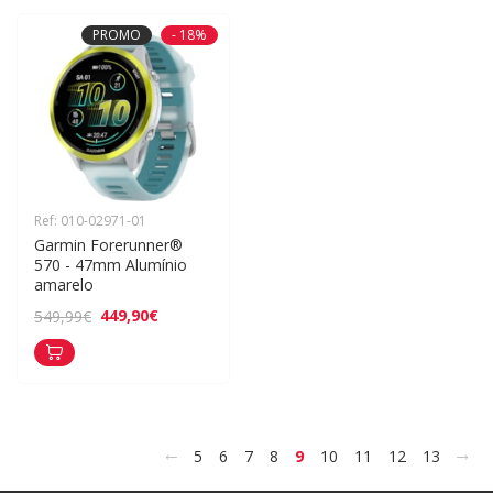
PROMO
- 18%
Ref: 010-02971-01
Garmin Forerunner® 
570 - 47mm Alumínio 
amarelo
449,90€
549,99€
<
>
5
6
7
8
9
10
11
12
13