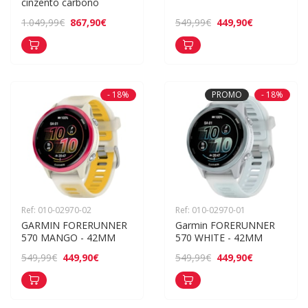
cinzento carbono
867,90€
449,90€
1.049,99€
549,99€
- 18%
PROMO
- 18%
Ref: 010-02970-02
Ref: 010-02970-01
GARMIN FORERUNNER 
Garmin FORERUNNER 
570 MANGO - 42MM
570 WHITE - 42MM
449,90€
449,90€
549,99€
549,99€