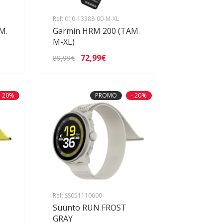
Ref: 010-13388-00-M-XL
M.
Garmin HRM 200 (TAM.
M-XL)
72,99€
89,99€
- 20%
PROMO
- 20%
Ref: SS051110000
Suunto RUN FROST
GRAY