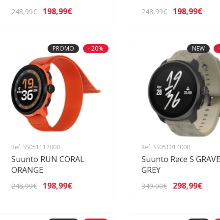
198,99€
198,99€
248,99€
248,99€
PROMO
- 20%
NEW
Ref: SS051112000
Ref: SS051014000
Suunto RUN CORAL
Suunto Race S GRAV
ORANGE
GREY
198,99€
298,99€
248,99€
349,00€