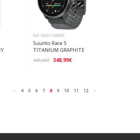
Ref: SS051104000
Suunto Race S
EY
TITANIUM GRAPHITE
348,99€
449,00€
<
>
4
5
6
7
8
9
10
11
12