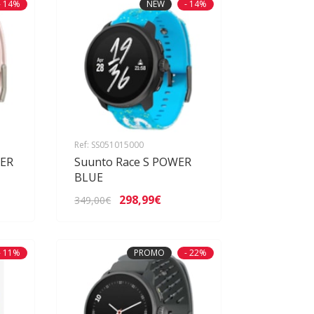
- 14%
NEW
- 14%
Ref: SS051015000
DER
Suunto Race S POWER
BLUE
298,99€
349,00€
- 11%
PROMO
- 22%