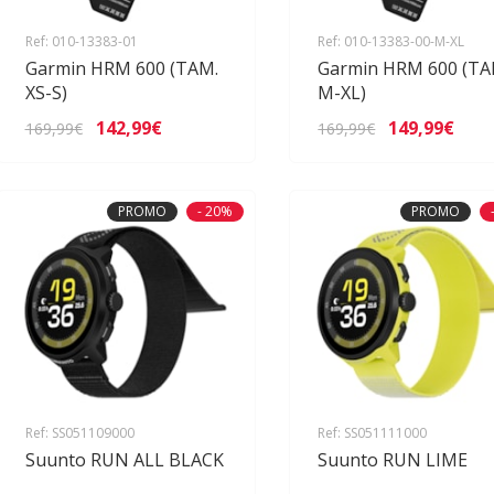
Ref: 010-13383-01
Ref: 010-13383-00-M-XL
Garmin HRM 600 (TAM.
Garmin HRM 600 (TA
XS-S)
M-XL)
142,99€
149,99€
169,99€
169,99€
PROMO
- 20%
PROMO
Ref: SS051109000
Ref: SS051111000
Suunto RUN ALL BLACK
Suunto RUN LIME