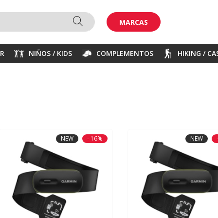
MARCAS
ER
NIÑOS / KIDS
COMPLEMENTOS
HIKING / C
NEW
- 16%
NEW