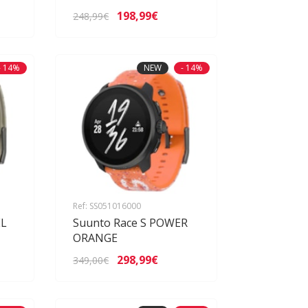
198,99€
248,99€
- 14%
NEW
- 14%
Ref: SS051016000
EL
Suunto Race S POWER
ORANGE
298,99€
349,00€