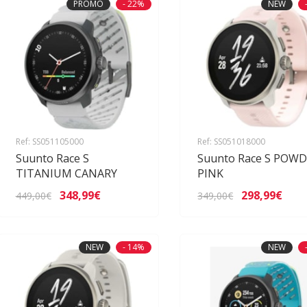
PROMO
- 22%
NEW
Ref: SS051105000
Ref: SS051018000
Suunto Race S
Suunto Race S POW
TITANIUM CANARY
PINK
348,99€
298,99€
449,00€
349,00€
NEW
- 14%
NEW