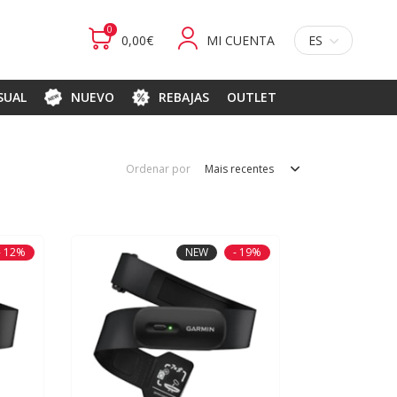
0
0,00€
MI CUENTA
ES
ASUAL
NUEVO
REBAJAS
OUTLET
Ordenar por
Mais recentes
- 12%
NEW
- 19%