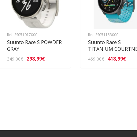
Ref: SS051017000
Ref: SS051153000
Suunto Race S POWDER
Suunto Race S
GRAY
TITANIUM COURTN
298,99€
418,99€
349,00€
469,00€