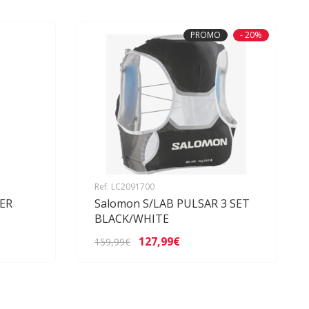
PROMO
- 20%
Ref: LC2091700
ER
Salomon S/LAB PULSAR 3 SET
BLACK/WHITE
127,99€
159,99€