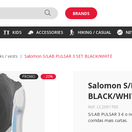
BRANDS
KIDS
ACCESSORIES
HIKING / CASUAL
N
ks / vests
Salomon S/LAB PULSAR 3 SET BLACK/WHITE
PROMO
- 20%
Salomon S/
BLACK/WHI
Ref. LC2091700
S/LAB PULSAR 3 é o nos
corridas mais curtas.