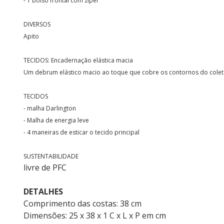
- 1 bolso frontal com zíper
DIVERSOS
Apito
TECIDOS: Encadernação elástica macia
Um debrum elástico macio ao toque que cobre os contornos do cole
TECIDOS
- malha Darlington
- Malha de energia leve
- 4 maneiras de esticar o tecido principal
SUSTENTABILIDADE
livre de PFC
DETALHES
Comprimento das costas: 38 cm
Dimensões: 25 x 38 x 1 C x L x P em cm