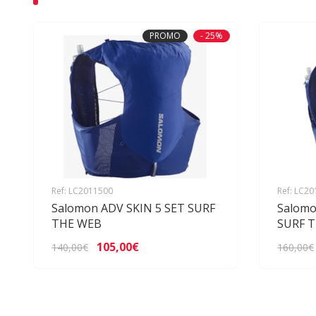
PROMO
- 25%
Ref: LC2011500
Ref: LC2
Salomon ADV SKIN 5 SET SURF
Salomo
THE WEB
SURF 
105,00€
140,00€
160,00€