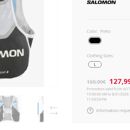
Color:
Preto
Clothing Sizes:
L
127,9
159,99€
Promotion valid from 6/1
10:00:00 AM to 8/31/2026
11:59:59 PM
Information reque