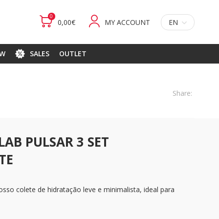
0
0,00€
MY ACCOUNT
EN
EW
SALES
OUTLET
Share:
LAB PULSAR 3 SET
TE
so colete de hidratação leve e minimalista, ideal para