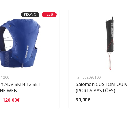
PROMO
- 25%
011200
Ref: LC2093100
n ADV SKIN 12 SET
Salomon CUSTOM QUIV
THE WEB
(PORTA BASTÕES)
30,00€
120,00€