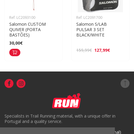
Ref: LC2093100
Ref: LC2091700
Salomon CUSTOM 
Salomon S/LAB 
QUIVER (PORTA 
PULSAR 3 SET 
BASTÕES)
BLACK/WHITE
30,00€
127,99€
159,99€
Specialists in Trail Running material, with a unique offer in
Portugal and a quality service.
( +351) 918816191 (Chamada para rede móvel nacional)