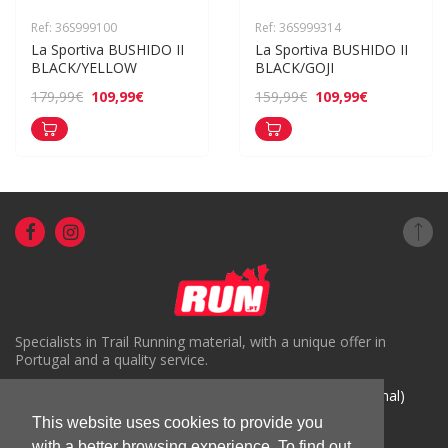
Ref: 36S999100
Ref: 36S999314
La Sportiva BUSHIDO II 
La Sportiva BUSHIDO II 
BLACK/YELLOW
BLACK/GOJI
109,99€
109,99€
179,99€
159,99€
Specialists in Trail Running material, with a unique offer in
Portugal and a quality service.
( +351) 918816191 (Chamada para rede móvel nacional)
This website uses cookies to provide you
geral@run.pt
with a better browsing experience. To find out