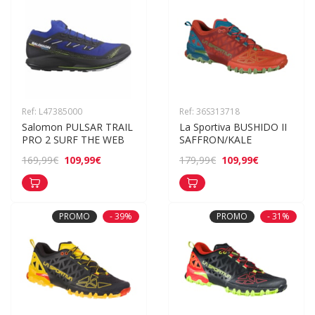
Ref: L47385000
Ref: 36S313718
Salomon PULSAR TRAIL 
La Sportiva BUSHIDO II 
PRO 2 SURF THE WEB
SAFFRON/KALE
109,99€
109,99€
169,99€
179,99€
PROMO
- 39%
PROMO
- 31%