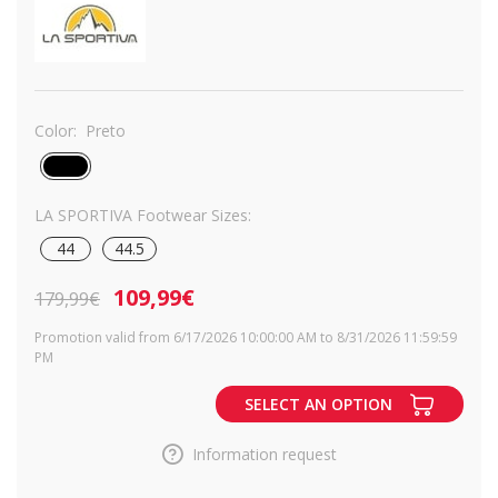
Color:
Preto
LA SPORTIVA Footwear Sizes:
44
44.5
109,99€
179,99€
Promotion valid from 6/17/2026 10:00:00 AM to 8/31/2026 11:59:59
PM
SELECT AN OPTION
Information request