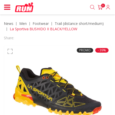
0
News
men
footwear
trail (distance short/medium)
La Sportiva BUSHIDO II BLACK/YELLOW
Share:
PROMO
- 39%