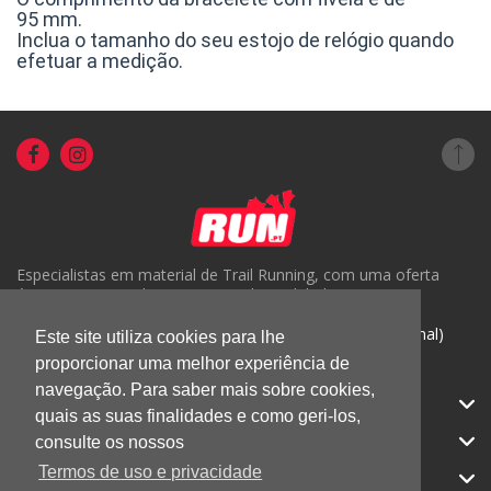
95 mm.
Inclua o tamanho do seu estojo de relógio quando
efetuar a medição.
Especialistas em material de Trail Running, com uma oferta
única em Portugal e um serviço de qualidade.
( +351) 918816191 (Chamada para rede móvel nacional)
Este site utiliza cookies para lhe
proporcionar uma melhor experiência de
geral@run.pt
navegação. Para saber mais sobre cookies,
RUN.PT
quais as suas finalidades e como geri-los,
CATEGORIAS
consulte os nossos
Termos de uso e privacidade
APOIO AO CLIENTE