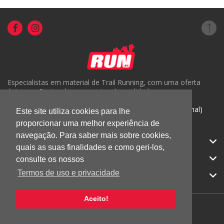
Especialistas em material de Trail Running, com uma oferta
única em Portugal e um serviço de qualidade.
( +351) 918816191 (Chamada para rede móvel nacional)
Este site utiliza cookies para lhe
geral@run.pt
proporcionar uma melhor experiência de
navegação. Para saber mais sobre cookies,
RUN.PT
quais as suas finalidades e como geri-los,
CATEGORIAS
consulte os nossos
Termos de uso e privacidade
APOIO AO CLIENTE
Aceito!
© 2026 RUN |
Todos os direitos reservados.