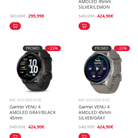
AMOLED 45mm 
SILVER/LEMON
299,99€
424,90€
369,99€
549,99€
PROMO
- 23%
PROMO
- 23%
Ref: 010-03014-00
Ref: 010-03014-01
Garmin VENU 4 
Garmin VENU 4 
AMOLED GRAY/BLACK 
AMOLED 45mm 
45mm
SILVER/GRAY
424,90€
424,90€
549,99€
549,99€