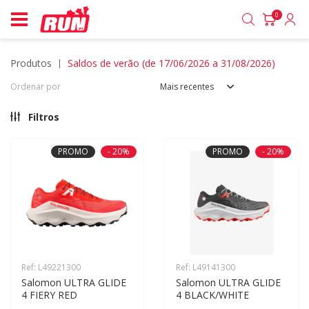
0
produtos
saldos de verão (de 17/06/2026 a 31/08/2026)
Ordenar por
Mais recentes
Filtros
PROMO
- 20%
PROMO
- 20%
Ref: L49221300
Ref: L49141300
Salomon ULTRA GLIDE 
Salomon ULTRA GLIDE 
4 FIERY RED
4 BLACK/WHITE