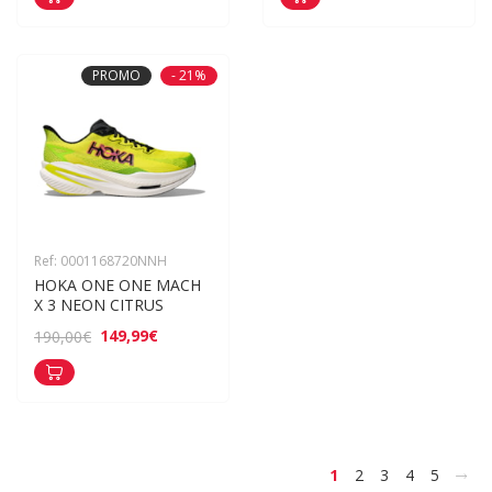
PROMO
- 21%
Ref: 0001168720NNH
HOKA ONE ONE MACH 
X 3 NEON CITRUS
149,99€
190,00€
>
1
2
3
4
5