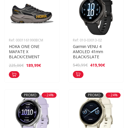
Ref: 0001161990BCM
Ref: 010-03013-02
HOKA ONE ONE 
Garmin VENU 4 
MAFATE X 
AMOLED 41mm 
BLACK/CEMENT
BLACK/SLATE
419,90€
549,99€
189,99€
225,00€
PROMO
- 24%
PROMO
- 24%