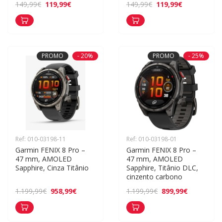
119,99€
119,99€
149,99€
149,99€
PROMO
- 20%
PROMO
- 25%
Ref: 010-03198-11
Ref: 010-03198-01
Garmin FENIX 8 Pro – 
Garmin FENIX 8 Pro – 
47 mm, AMOLED 
47 mm, AMOLED 
Sapphire, Cinza Titânio
Sapphire, Titânio DLC, 
cinzento carbono
958,99€
899,99€
1.199,99€
1.199,99€