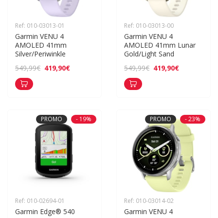
Ref: 010-03013-01
Ref: 010-03013-00
Garmin VENU 4 
Garmin VENU 4 
AMOLED 41mm 
AMOLED 41mm Lunar 
Silver/Periwinkle
Gold/Light Sand
419,90€
419,90€
549,99€
549,99€
PROMO
- 19%
PROMO
- 23%
Ref: 010-02694-01
Ref: 010-03014-02
Garmin Edge® 540
Garmin VENU 4 