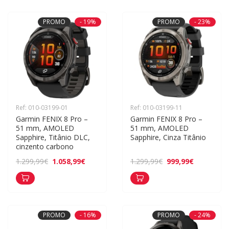
PROMO
- 19%
PROMO
- 23%
Ref: 010-03199-01
Ref: 010-03199-11
Garmin FENIX 8 Pro – 
Garmin FENIX 8 Pro – 
51 mm, AMOLED 
51 mm, AMOLED 
Sapphire, Titânio DLC, 
Sapphire, Cinza Titânio
cinzento carbono
1.058,99€
999,99€
1.299,99€
1.299,99€
PROMO
- 16%
PROMO
- 24%