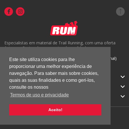
Especialistas em material de Trail Running, com uma oferta
única em Portugal e um serviço de qualidade.
( +351) 918816191 (Chamada para rede móvel nacional)
Este site utiliza cookies para lhe
geral@run.pt
proporcionar uma melhor experiência de
navegação. Para saber mais sobre cookies,
RUN.PT
quais as suas finalidades e como geri-los,
CATEGORIAS
consulte os nossos
Termos de uso e privacidade
APOIO AO CLIENTE
Aceito!
© 2026 RUN |
Todos os direitos reservados.