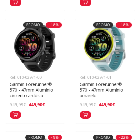
PROMO
- 18%
PROMO
- 18%
Ref: 010-02971-00
Ref: 010-02971-01
Garmin Forerunner® 
Garmin Forerunner® 
570 - 47mm Alumínio 
570 - 47mm Alumínio 
cinzento ardósia
amarelo
449,90€
449,90€
549,99€
549,99€
PROMO
- 8%
PROMO
- 22%