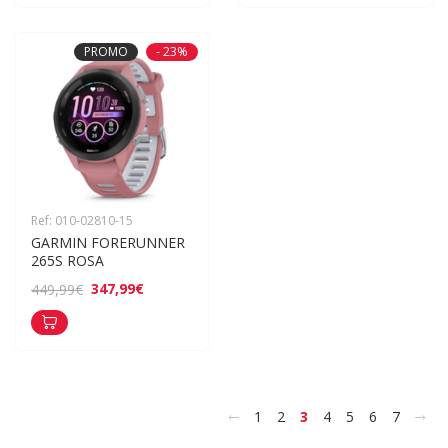
PROMO
- 23%
Ref: 010-02810-15
GARMIN FORERUNNER 
265S ROSA
347,99€
449,99€
<
>
1
2
3
4
5
6
7