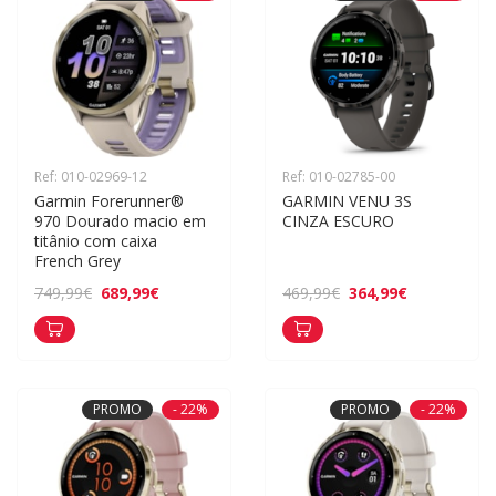
Ref: 010-02969-12
Ref: 010-02785-00
Garmin Forerunner® 
GARMIN VENU 3S 
970 Dourado macio em 
CINZA ESCURO
titânio com caixa 
French Grey
689,99€
364,99€
749,99€
469,99€
PROMO
- 22%
PROMO
- 22%