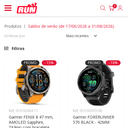
0
produtos
saldos de verão (de 17/06/2026 a 31/08/2026)
Ordenar por
Mais recentes
Filtros
PROMO
- 15%
PROMO
- 18%
Ref: 010-02904-11
Ref: 010-02970-00
Garmin FENIX 8 47 mm, 
Garmin FORERUNNER 
AMOLED Sapphire, 
570 BLACK - 42MM
Titânio com bracelete 