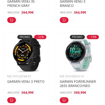
GARMIN VENU 3S 
GARMIN VENU 3 
FRENCH GRAY
BRANCO
364,99€
364,99€
469,99€
469,99€
PROMO
- 22%
PROMO
- 18%
Ref: 010-02784-01
Ref: 010-02810-14
GARMIN VENU 3 PRETO
GARMIN FORERUNNER 
265S BRANCO/NEO
364,99€
369,99€
469,99€
449,99€