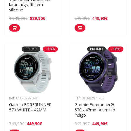
laranja/grafite em 
silicone
889,90€
449,90€
1.049,99€
549,99€
PROMO
- 18%
PROMO
- 18%
Ref: 010-02970-01
Ref: 010-02971-02
Garmin FORERUNNER 
Garmin Forerunner® 
570 WHITE - 42MM
570 - 47mm Alumínio 
índigo
449,90€
449,90€
549,99€
549,99€