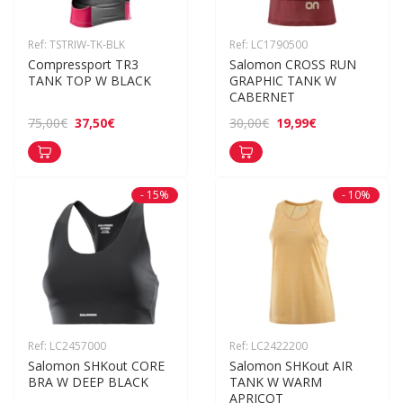
Ref: TSTRIW-TK-BLK
Ref: LC1790500
Compressport TR3 
Salomon CROSS RUN 
TANK TOP W BLACK
GRAPHIC TANK W 
CABERNET
37,50€
19,99€
75,00€
30,00€
- 15%
- 10%
Ref: LC2457000
Ref: LC2422200
Salomon SHKout CORE 
Salomon SHKout AIR 
BRA W DEEP BLACK
TANK W WARM 
APRICOT