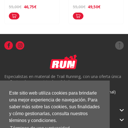
46,75€
49,50€
55,00€
55,00€
Especialistas en material de Trail Running, con una oferta única
en Portugal y un servicio de calidad.
( +351) 918816191 (Chamada para rede móvel nacional)
Este sitio web utiliza cookies para brindarle
una mejor experiencia de navegación. Para
geral@run.pt
saber más sobre las cookies, sus finalidades
RUN.PT
y cómo gestionarlas, consulta nuestros
CATEGORIAS
términos y condiciones.