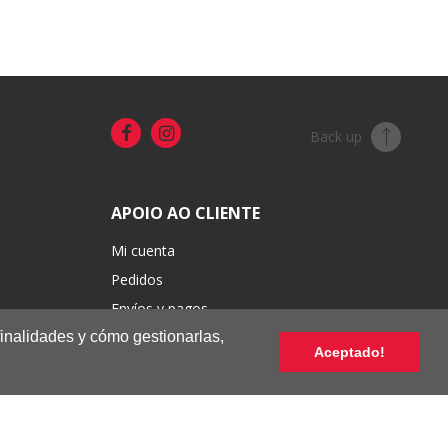
Back up
APOIO AO CLIENTE
Mi cuenta
Pedidos
Envíos y pagos
finalidades y cómo gestionarlas,
Cambios y devoluciones
Aceptado!
Condiciones de venta
Términos de uso y privacidad
Libro de reclamaciones