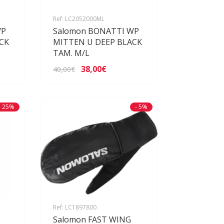
Ref: LC2052000ML
WP
Salomon BONATTI WP
CK
MITTEN U DEEP BLACK
TAM. M/L
38,00€
40,00€
- 25%
- 5%
Ref: LC1897800
Salomon FAST WING