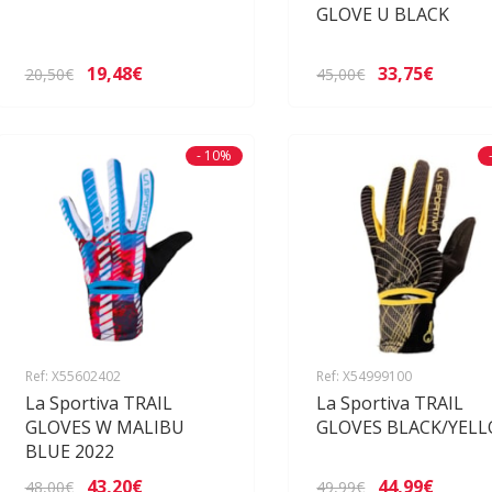
GLOVE U BLACK
19,48€
33,75€
20,50€
45,00€
- 10%
Ref: X55602402
Ref: X54999100
La Sportiva TRAIL
La Sportiva TRAIL
GLOVES W MALIBU
GLOVES BLACK/YEL
BLUE 2022
43,20€
44,99€
48,00€
49,99€