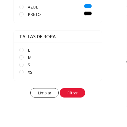
AZUL
PRETO
TALLAS DE ROPA
L
M
S
XS
Limpiar
Filtrar