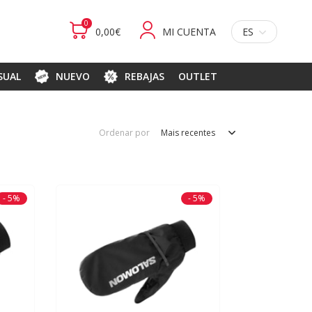
0
0,00€
MI CUENTA
ES
ASUAL
NUEVO
REBAJAS
OUTLET
Ordenar por
Mais recentes
- 5%
- 5%