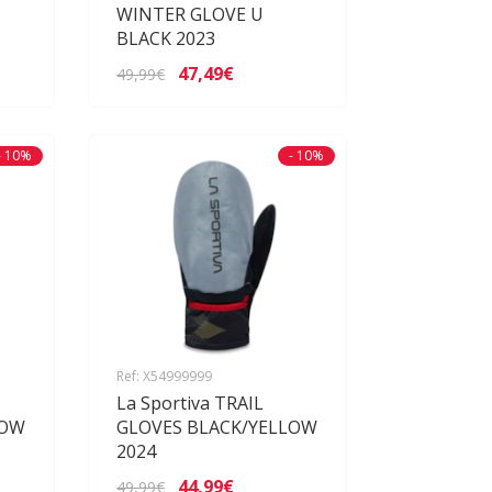
WINTER GLOVE U
BLACK 2023
47,49€
49,99€
- 10%
- 10%
Ref: X54999999
La Sportiva TRAIL
LOW
GLOVES BLACK/YELLOW
2024
44,99€
49,99€