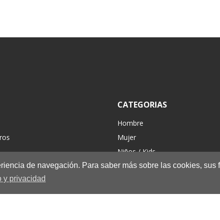
CATEGORIAS
Hombre
ros
Mujer
Niños / Kids
periencia de navegación. Para saber más sobre las cookies, sus 
Complementos
 y privacidad
Hiking/Casual
Nuevo
Rebajas