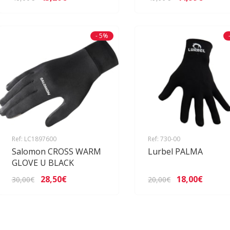
- 5%
Ref: LC1897600
Ref: 730-00
Salomon CROSS WARM
Lurbel PALMA
GLOVE U BLACK
28,50€
18,00€
30,00€
20,00€