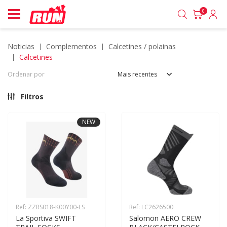
0
noticias
complementos
calcetines / polainas
calcetines
Ordenar por
Mais recentes
Filtros
NEW
Ref: ZZRS018-K00Y00-LS
Ref: LC2626500
La Sportiva SWIFT 
Salomon AERO CREW 