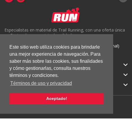
Especialistas en material de Trail Running, con una oferta única
en Portugal y un servicio de calidad.
( +351) 918816191 (Chamada para rede móvel nacional)
Este sitio web utiliza cookies para brindarle
geral@run.pt
una mejor experiencia de navegación. Para
saber más sobre las cookies, sus finalidades
RUN.PT
y cómo gestionarlas, consulta nuestros
CATEGORIAS
términos y condiciones.
Términos de uso y privacidad
APOIO AO CLIENTE
Aceptado!
© 2026 RUN |
Todos los derechos reservados.