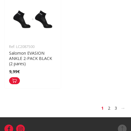
Ref: LC2087500
Salomon EVASION 
ANKLE 2-PACK BLACK 
(2 pares)
9,99€
>
1
2
3