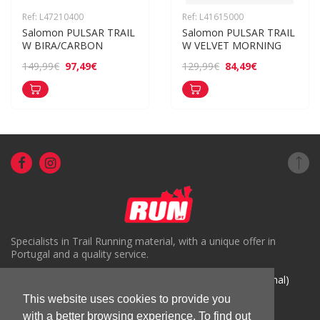
Ref: L47210400
Ref: L41615000
Salomon PULSAR TRAIL 
Salomon PULSAR TRAIL 
W BIRA/CARBON
W VELVET MORNING
97,49€
84,49€
149,99€
129,99€
Specialists in Trail Running material, with a unique offer in
Portugal and a quality service.
( +351) 918816191 (Chamada para rede móvel nacional)
This website uses cookies to provide you
geral@run.pt
with a better browsing experience. To find out