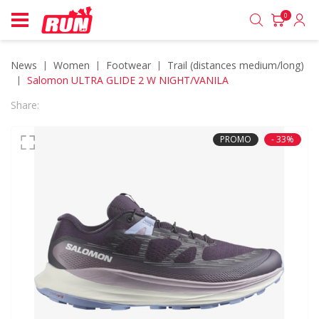
0
News
women
footwear
trail (distances medium/long)
Salomon ULTRA GLIDE 2 W NIGHT/VANILA
Share:
PROMO
- 33%