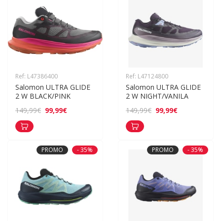
Ref: L47386400
Ref: L47124800
Salomon ULTRA GLIDE 
Salomon ULTRA GLIDE 
2 W BLACK/PINK
2 W NIGHT/VANILA
99,99€
99,99€
149,99€
149,99€
PROMO
- 35%
PROMO
- 35%