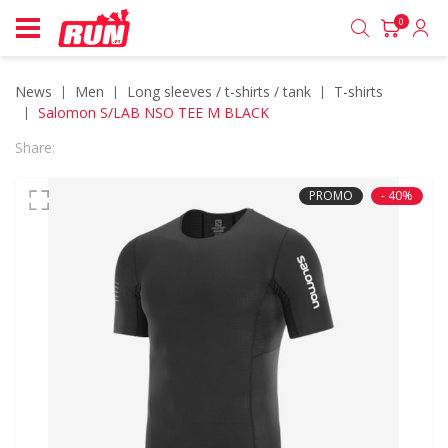
0
News
men
long sleeves / t-shirts / tank
t-shirts
Salomon S/LAB NSO TEE M BLACK
Share:
PROMO
- 40%