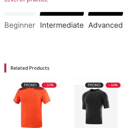
Beginner
(No)
Intermediate
(Yes)
Advanced
Related Products
PROMO
- 30%
PROMO
- 44%