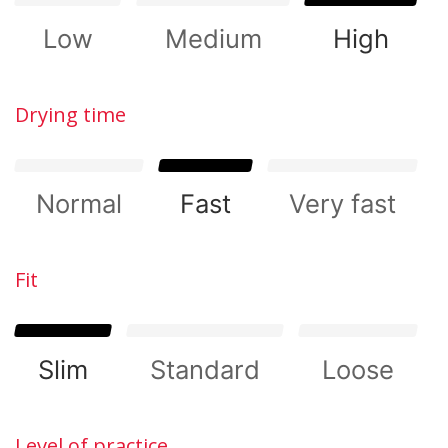
Low
(No)
Medium
(No)
High
(Yes
Drying time
Normal
(No)
Fast
(Yes)
Very fast
(No)
Fit
Slim
(Yes)
Standard
(No)
Loose
(No)
Level of practice