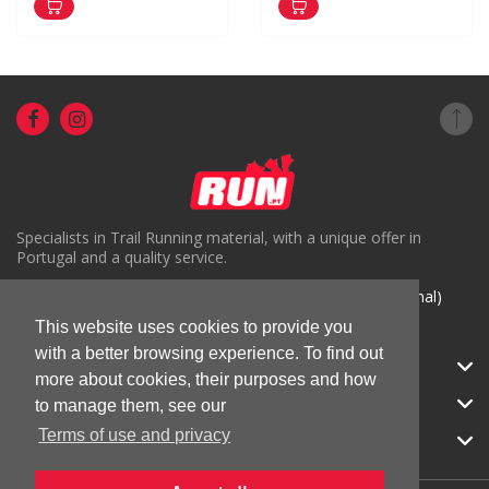
Specialists in Trail Running material, with a unique offer in
Portugal and a quality service.
( +351) 918816191 (Chamada para rede móvel nacional)
This website uses cookies to provide you
geral@run.pt
with a better browsing experience. To find out
RUN.PT
more about cookies, their purposes and how
CATEGORIES
to manage them, see our
Terms of use and privacy
APOIO AO CLIENTE