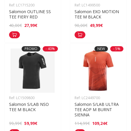
Ref: LC1715200
Ref: LC1499500
Salomon OUTLINE SS 
Salomon EXO MOTION 
TEE FIERY RED
TEE M BLACK
27,99€
49,99€
40,00€
90,00€
PROMO
- 40%
NEW
- 5%
Ref: LC1509800
Ref: LC2449700
Salomon S/LAB NSO 
Salomon S/LAB ULTRA 
TEE M BLACK
TEE AOP M BURNT 
SIENNA
59,99€
109,24€
99,99€
114,99€