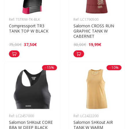
Ref: TSTRIW-TK-BLK
Ref: LC1790500
Compressport TR3 
Salomon CROSS RUN 
TANK TOP W BLACK
GRAPHIC TANK W 
CABERNET
37,50€
19,99€
75,00€
30,00€
- 15%
- 10%
Ref: LC2457000
Ref: LC2422200
Salomon SHKout CORE 
Salomon SHKout AIR 
BRA W DEEP BLACK
TANK W WARM 