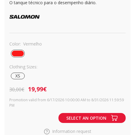
O tanque técnico para o desempenho diário.
Color:
Vermelho
Clothing Sizes:
XS
19,99€
30,00€
Promotion valid from 6/17/2026 10:00:00 AM to 8/31/2026 11:59:59
PM
SELECT AN OPTION
Information request