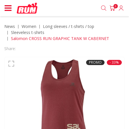
0
News
women
long sleeves / t-shirts / top
sleeveless t-shirts
Salomon CROSS RUN GRAPHIC TANK W CABERNET
Share:
PROMO
- 33%