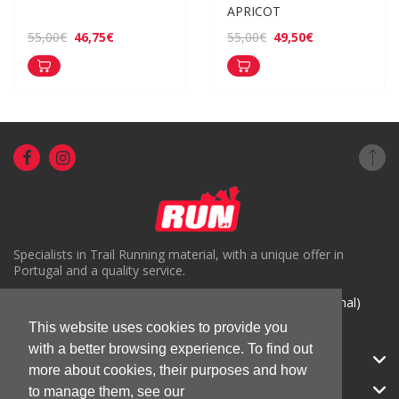
APRICOT
46,75€
49,50€
55,00€
55,00€
Specialists in Trail Running material, with a unique offer in
Portugal and a quality service.
( +351) 918816191 (Chamada para rede móvel nacional)
This website uses cookies to provide you
geral@run.pt
with a better browsing experience. To find out
RUN.PT
more about cookies, their purposes and how
CATEGORIES
to manage them, see our