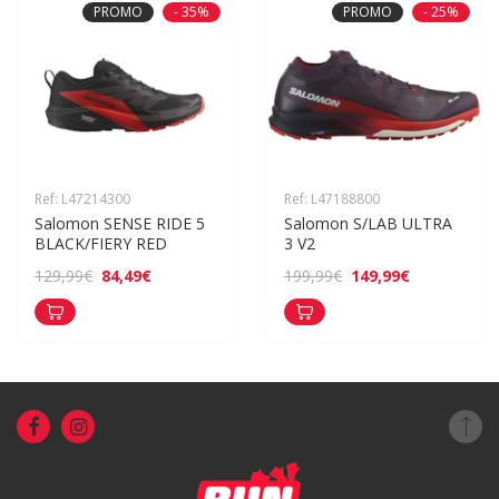
PROMO
- 35%
PROMO
- 25%
Ref: L47214300
Ref: L47188800
Salomon SENSE RIDE 5 
Salomon S/LAB ULTRA 
BLACK/FIERY RED
3 V2
84,49€
149,99€
129,99€
199,99€