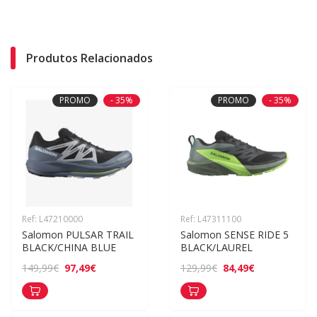
Produtos Relacionados
PROMO
- 35%
PROMO
- 35%
Ref: L47210000
Ref: L47311100
Salomon PULSAR TRAIL 
Salomon SENSE RIDE 5 
BLACK/CHINA BLUE
BLACK/LAUREL
97,49€
84,49€
149,99€
129,99€