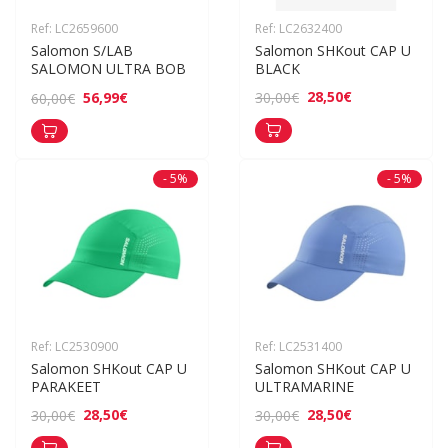
Ref: LC2659600
Ref: LC2632400
Salomon S/LAB 
Salomon SHKout CAP U 
SALOMON ULTRA BOB
BLACK
28,50€
30,00€
56,99€
60,00€
- 5%
- 5%
Ref: LC2530900
Ref: LC2531400
Salomon SHKout CAP U 
Salomon SHKout CAP U 
PARAKEET
ULTRAMARINE
28,50€
28,50€
30,00€
30,00€