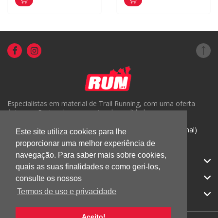
Especialistas em material de Trail Running, com uma oferta
única em Portugal e um serviço de qualidade.
( +351) 918816191 (Chamada para rede móvel nacional)
Este site utiliza cookies para lhe
proporcionar uma melhor experiência de
geral@run.pt
navegação. Para saber mais sobre cookies,
RUN.PT
quais as suas finalidades e como geri-los,
CATEGORIAS
consulte os nossos
Termos de uso e privacidade
APOIO AO CLIENTE
Aceito!