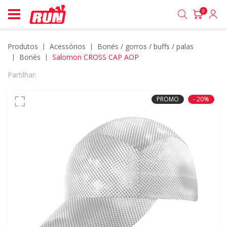
0
Produtos
acessórios
bonés / gorros / buffs / palas
bonés
Salomon CROSS CAP AOP
Partilhar:
PROMO
- 20%