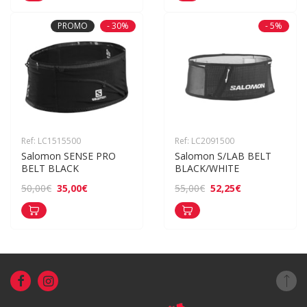
PROMO
- 30%
- 5%
Ref: LC1515500
Ref: LC2091500
Salomon SENSE PRO 
Salomon S/LAB BELT 
BELT BLACK
BLACK/WHITE
35,00€
52,25€
50,00€
55,00€