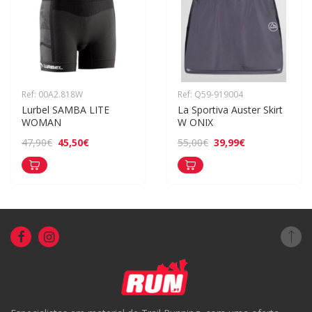
Ref: 00A2.818W
Ref: Q59-919004
Lurbel SAMBA LITE 
La Sportiva Auster Skirt 
WOMAN
W ONIX
45,50€
39,99€
47,90€
55,00€