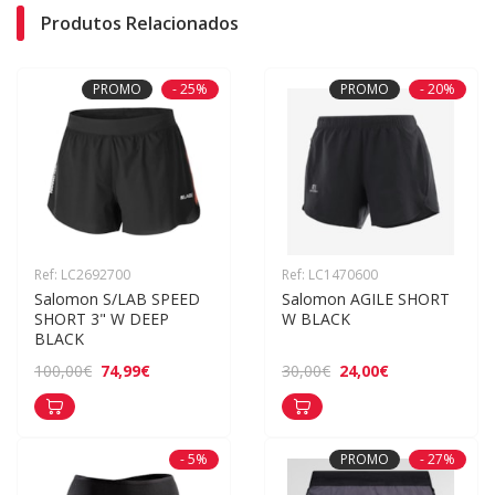
Produtos Relacionados
PROMO
- 25%
PROMO
- 20%
Ref: LC2692700
Ref: LC1470600
Salomon S/LAB SPEED 
Salomon AGILE SHORT 
SHORT 3" W DEEP 
W BLACK
BLACK
74,99€
24,00€
100,00€
30,00€
- 5%
PROMO
- 27%