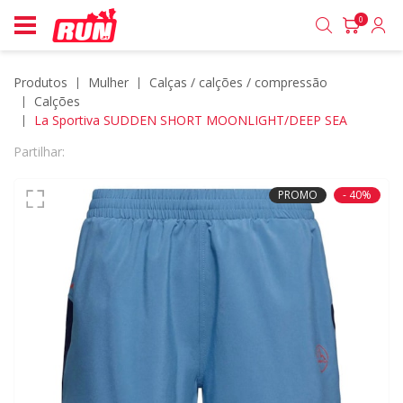
0
Produtos
mulher
calças / calções / compressão
calções
La Sportiva SUDDEN SHORT MOONLIGHT/DEEP SEA
Partilhar:
PROMO
- 40%