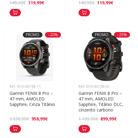
119,99€
119,99€
149,99€
149,99€
PROMO
- 20%
PROMO
- 25%
Ref: 010-03198-11
Ref: 010-03198-01
Garmin FENIX 8 Pro – 
Garmin FENIX 8 Pro – 
47 mm, AMOLED 
47 mm, AMOLED 
Sapphire, Cinza Titânio
Sapphire, Titânio DLC, 
cinzento carbono
958,99€
899,99€
1.199,99€
1.199,99€