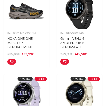
Ref: 0001161990BCM
Ref: 010-03013-02
HOKA ONE ONE 
Garmin VENU 4 
MAFATE X 
AMOLED 41mm 
BLACK/CEMENT
BLACK/SLATE
419,90€
549,99€
189,99€
225,00€
PROMO
- 24%
PROMO
- 24%