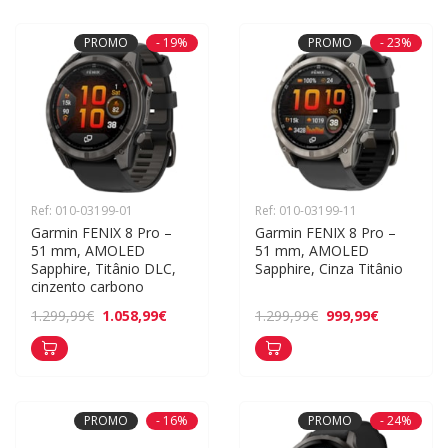
PROMO
- 19%
PROMO
- 23%
Ref: 010-03199-01
Ref: 010-03199-11
Garmin FENIX 8 Pro – 
Garmin FENIX 8 Pro – 
51 mm, AMOLED 
51 mm, AMOLED 
Sapphire, Titânio DLC, 
Sapphire, Cinza Titânio
cinzento carbono
1.058,99€
999,99€
1.299,99€
1.299,99€
PROMO
- 16%
PROMO
- 24%