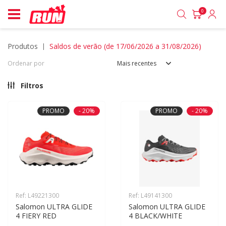
0
produtos
saldos de verão (de 17/06/2026 a 31/08/2026)
Ordenar por
Mais recentes
Filtros
PROMO
- 20%
PROMO
- 20%
Ref: L49221300
Ref: L49141300
Salomon ULTRA GLIDE 
Salomon ULTRA GLIDE 
4 FIERY RED
4 BLACK/WHITE