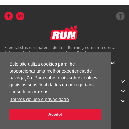
Especialistas em material de Trail Running, com uma oferta
única em Portugal e um serviço de qualidade.
( +351) 918816191 (Chamada para rede móvel nacional)
Este site utiliza cookies para lhe
geral@run.pt
proporcionar uma melhor experiência de
navegação. Para saber mais sobre cookies,
RUN.PT
quais as suas finalidades e como geri-los,
CATEGORIAS
consulte os nossos
Termos de uso e privacidade
APOIO AO CLIENTE
Aceito!
© 2026 RUN |
Todos os direitos reservados.