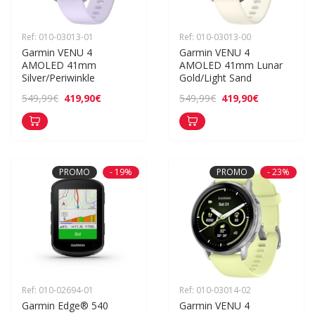
Ref: 010-03013-01
Ref: 010-03013-00
Garmin VENU 4 
Garmin VENU 4 
AMOLED 41mm 
AMOLED 41mm Lunar 
Silver/Periwinkle
Gold/Light Sand
419,90€
419,90€
549,99€
549,99€
PROMO
- 19%
PROMO
- 23%
Ref: 010-02694-01
Ref: 010-03014-02
Garmin Edge® 540
Garmin VENU 4 