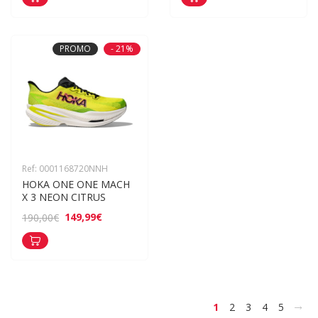
PROMO
- 21%
Ref: 0001168720NNH
HOKA ONE ONE MACH 
X 3 NEON CITRUS
149,99€
190,00€
>
1
2
3
4
5