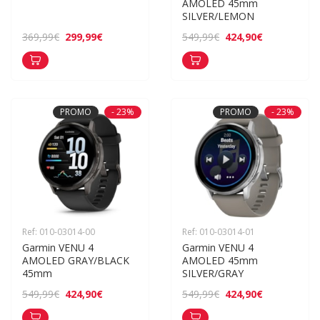
AMOLED 45mm 
SILVER/LEMON
299,99€
424,90€
369,99€
549,99€
PROMO
- 23%
PROMO
- 23%
Ref: 010-03014-00
Ref: 010-03014-01
Garmin VENU 4 
Garmin VENU 4 
AMOLED GRAY/BLACK 
AMOLED 45mm 
45mm
SILVER/GRAY
424,90€
424,90€
549,99€
549,99€