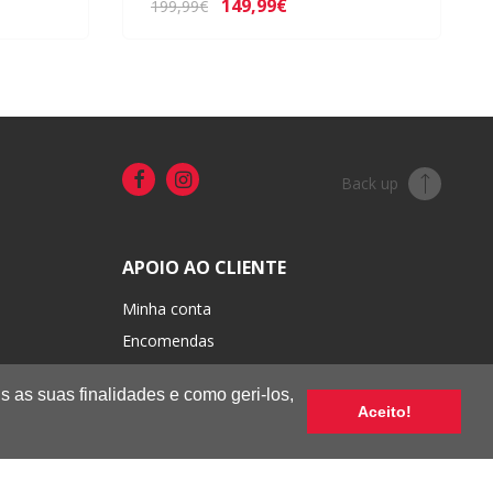
149,99€
199,99€
Back up
APOIO AO CLIENTE
Minha conta
Encomendas
Portes e pagamentos
s as suas finalidades e como geri-los,
Trocas e devoluções
Aceito!
Condições de venda
Termos de uso e privacidade