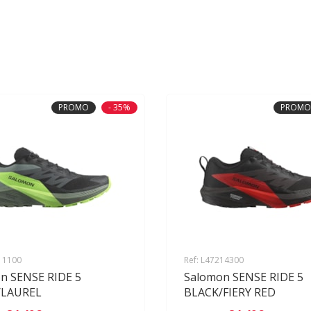
PROMO
- 35%
PROMO
311100
Ref: L47214300
n SENSE RIDE 5
Salomon SENSE RIDE 5
/LAUREL
BLACK/FIERY RED