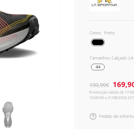
Cores:
Preto
Tamanhos Calçado LA
44
169,9
199,99€
Promoção válida de 17/0
10:00:00 a 31/08/2026 23:
Pedido de inform