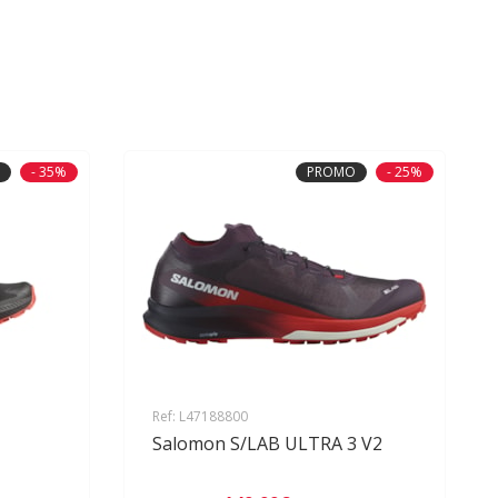
- 35%
PROMO
- 25%
Ref: L47188800
Salomon S/LAB ULTRA 3 V2