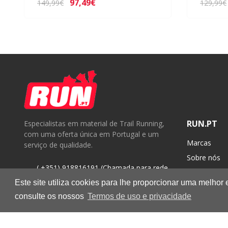
97,49€
149,99€
129,99€
RUN.PT
Especialistas em material de Trail Running,
com uma oferta única em Portugal e um
Marcas
serviço de qualidade.
Sobre nós
( +351) 918816191 (Chamada para rede
Contactos
móvel nacional)
Este site utiliza cookies para lhe proporcionar uma melhor
geral@run.pt
consulte os nossos
Termos de uso e privacidade