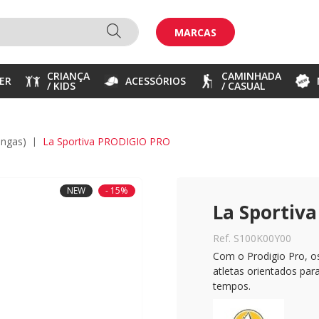
MARCAS
CRIANÇA
CAMINHADA
ER
ACESSÓRIOS
/ KIDS
/ CASUAL
longas)
La Sportiva PRODIGIO PRO
NEW
- 15%
La Sportiv
Ref. S100K00Y00
Com o Prodigio Pro, os
atletas orientados pa
tempos.