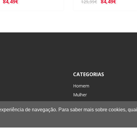
84,49€
84,49€
129,99€
CATEGORIAS
Homem
Mulher
Criança / Kids
 experiência de navegação. Para saber mais sobre cookies, quai
Acessórios
Caminhada/Casual
Novidades