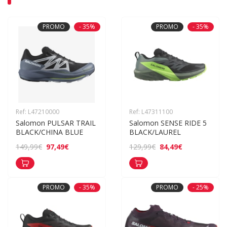
PROMO
- 35%
PROMO
- 35%
Ref: L47210000
Ref: L47311100
Salomon PULSAR TRAIL 
Salomon SENSE RIDE 5 
BLACK/CHINA BLUE
BLACK/LAUREL
97,49€
84,49€
149,99€
129,99€
PROMO
- 35%
PROMO
- 25%