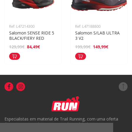
Ref: L47214300
Ref: L47188800
Salomon SENSE RIDE 5 
Salomon S/LAB ULTRA 
BLACK/FIERY RED
3 V2
84,49€
149,99€
129,99€
199,99€
Especialistas em material de Trail Running, com uma oferta
única em Portugal e um serviço de qualidade.