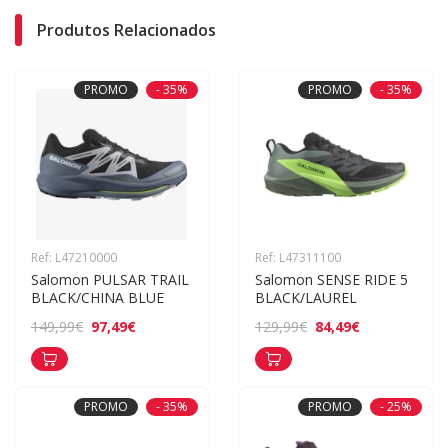
Produtos Relacionados
PROMO
- 35%
PROMO
- 35%
Ref: L47210000
Ref: L47311100
Salomon PULSAR TRAIL 
Salomon SENSE RIDE 5 
BLACK/CHINA BLUE
BLACK/LAUREL
97,49€
84,49€
149,99€
129,99€
PROMO
- 35%
PROMO
- 25%