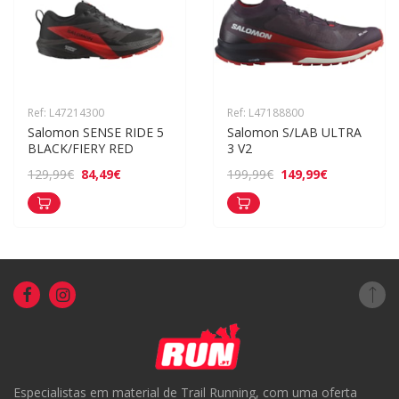
Ref: L47214300
Ref: L47188800
Salomon SENSE RIDE 5 
Salomon S/LAB ULTRA 
BLACK/FIERY RED
3 V2
84,49€
149,99€
129,99€
199,99€
Especialistas em material de Trail Running, com uma oferta