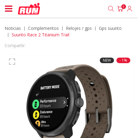
0
Noticias
complementos
relojes / gps
gps suunto
Suunto Race 2 Titanium Trail
Compartir:
NEW
- 1%