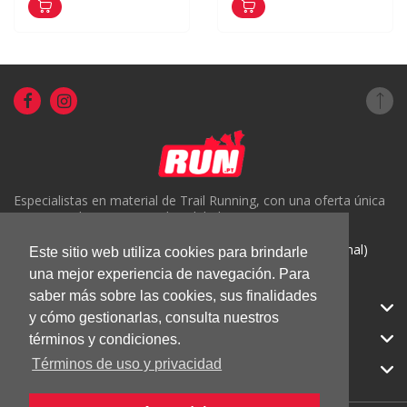
Especialistas en material de Trail Running, con una oferta única
en Portugal y un servicio de calidad.
( +351) 918816191 (Chamada para rede móvel nacional)
Este sitio web utiliza cookies para brindarle
una mejor experiencia de navegación. Para
geral@run.pt
saber más sobre las cookies, sus finalidades
RUN.PT
y cómo gestionarlas, consulta nuestros
CATEGORIAS
términos y condiciones.
Términos de uso y privacidad
APOIO AO CLIENTE