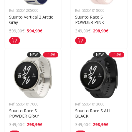
Ref: SS051205000
Ref: SS051018000
Suunto Vertical 2 Arctic 
Suunto Race S 
Gray
POWDER PINK
594,99€
298,99€
599,00€
349,00€
NEW
- 14%
NEW
- 14%
Ref: SS051017000
Ref: SS051013000
Suunto Race S 
Suunto Race S ALL 
POWDER GRAY
BLACK
298,99€
298,99€
349,00€
349,00€