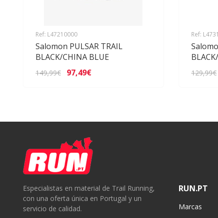
Ref: L47210000
Ref: L47
Salomon PULSAR TRAIL
Salomo
BLACK/CHINA BLUE
BLACK
97,49€
149,99€
129,99€
RUN.PT
Especialistas en material de Trail Running,
con una oferta única en Portugal y un
Marcas
servicio de calidad.