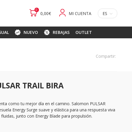
0
0,00€
MI CUENTA
ES
ASUAL
NUEVO
REBAJAS
OUTLET
Compartir:
LSAR TRAIL BIRA
ienta como tu mejor día en el camino. Salomon PULSAR
esuela Energy Surge suave y elástica para una respuesta viva
 fluidas, junto con Energy Blade para propulsión.