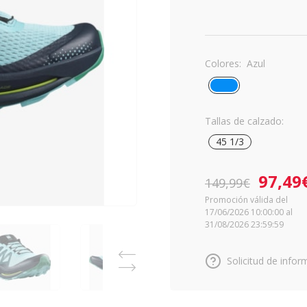
Colores:
Azul
Tallas de calzado:
45 1/3
97,49
149,99€
Promoción válida del
17/06/2026 10:00:00 al
31/08/2026 23:59:59
Solicitud de infor