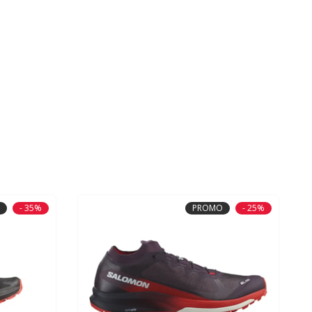
- 35%
PROMO
- 25%