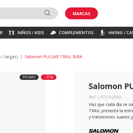
MARCAS
ER
NIÑOS / KIDS
COMPLEMENTOS
HIKING / C
s / largas)
Salomon PULSAR TRAIL BIRA
PROMO
- 35%
Salomon PU
Ref. L472102000
Haz que cada día se s
TRAIL presenta la entr
y transiciones suaves y