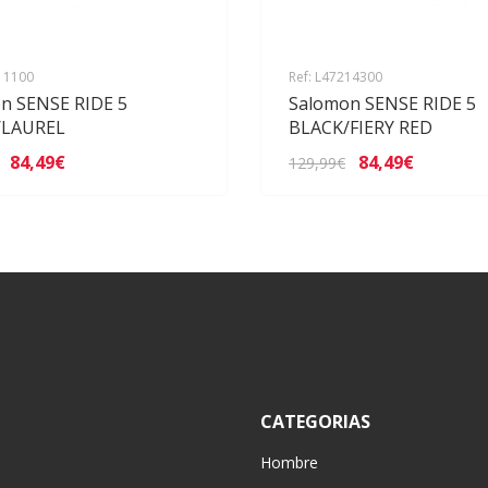
311100
Ref: L47214300
n SENSE RIDE 5
Salomon SENSE RIDE 5
/LAUREL
BLACK/FIERY RED
84,49€
84,49€
129,99€
CATEGORIAS
Hombre