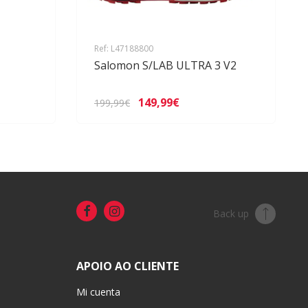
Ref: L47188800
Salomon S/LAB ULTRA 3 V2
149,99€
199,99€
Back up
APOIO AO CLIENTE
Mi cuenta