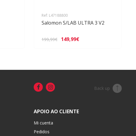
Ref: L47188800
Salomon S/LAB ULTRA 3 V2
149,99€
199,99€
Back up
APOIO AO CLIENTE
Mi cuenta
Pedidos