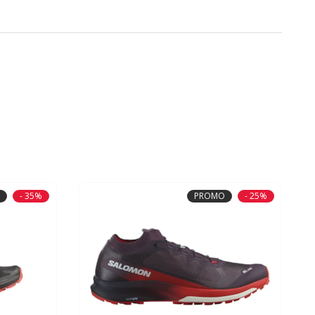
- 35%
PROMO
- 25%