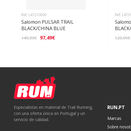
Ref: L47210000
Ref: L47
Salomon PULSAR TRAIL
Salomo
BLACK/CHINA BLUE
BLACK
97,49€
149,99€
129,99€
RUN.PT
Especialistas en material de Trail Running,
con una oferta única en Portugal y un
Marcas
servicio de calidad.
Sobre nosot