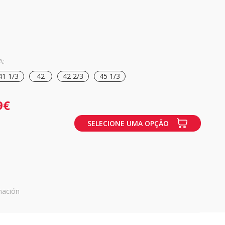
A:
41 1/3
42
42 2/3
45 1/3
9€
SELECIONE UMA OPÇÃO
mación