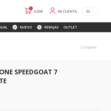
0
0,00€
MI CUENTA
ES
ASUAL
NUEVO
REBAJAS
OUTLET
Compartir:
ONE SPEEDGOAT 7
TE