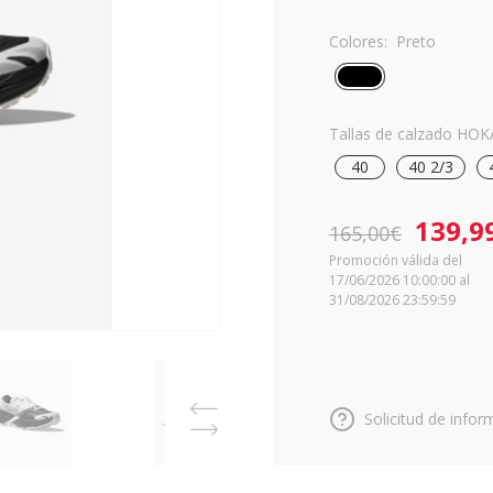
Colores:
Preto
Tallas de calzado HOK
40
40 2/3
139,9
165,00€
Promoción válida del
17/06/2026 10:00:00 al
31/08/2026 23:59:59
Solicitud de infor