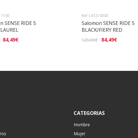
311100
Ref: L47214300
n SENSE RIDE 5
Salomon SENSE RIDE 5
/LAUREL
BLACK/FIERY RED
84,49€
84,49€
129,99€
CATEGORIAS
Hombre
ros
Mujer