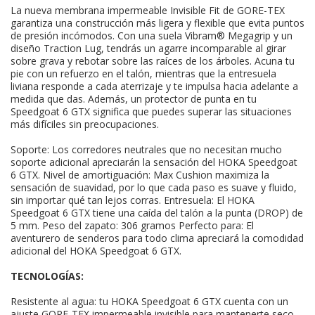
La nueva membrana impermeable Invisible Fit de GORE-TEX
garantiza una construcción más ligera y flexible que evita puntos
de presión incómodos. Con una suela Vibram® Megagrip y un
diseño Traction Lug, tendrás un agarre incomparable al girar
sobre grava y rebotar sobre las raíces de los árboles. Acuna tu
pie con un refuerzo en el talón, mientras que la entresuela
liviana responde a cada aterrizaje y te impulsa hacia adelante a
medida que das. Además, un protector de punta en tu
Speedgoat 6 GTX significa que puedes superar las situaciones
más difíciles sin preocupaciones.
Soporte: Los corredores neutrales que no necesitan mucho
soporte adicional apreciarán la sensación del HOKA Speedgoat
6 GTX. Nivel de amortiguación: Max Cushion maximiza la
sensación de suavidad, por lo que cada paso es suave y fluido,
sin importar qué tan lejos corras. Entresuela: El HOKA
Speedgoat 6 GTX tiene una caída del talón a la punta (DROP) de
5 mm. Peso del zapato: 306 gramos Perfecto para: El
aventurero de senderos para todo clima apreciará la comodidad
adicional del HOKA Speedgoat 6 GTX.
TECNOLOGÍAS:
Resistente al agua: tu HOKA Speedgoat 6 GTX cuenta con un
ajuste GORE-TEX impermeable invisible para mantenerte seco