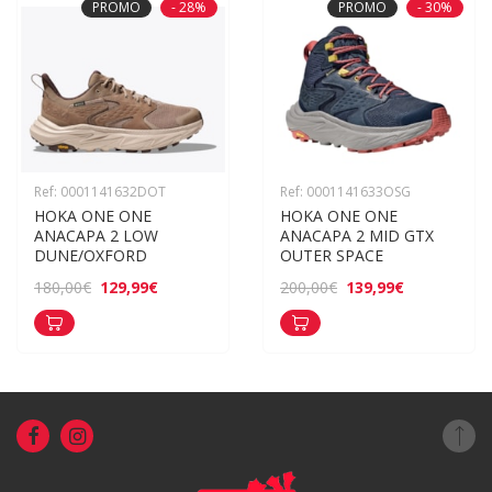
PROMO
- 28%
PROMO
- 30%
Ref: 0001141632DOT
Ref: 0001141633OSG
HOKA ONE ONE 
HOKA ONE ONE 
ANACAPA 2 LOW 
ANACAPA 2 MID GTX 
DUNE/OXFORD
OUTER SPACE
129,99€
139,99€
180,00€
200,00€