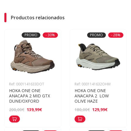
Productos relacionados
PROMO
- 30%
PROMO
- 28%
Ref: 0001141633DOT
Ref: 0001141632OHM
HOKA ONE ONE 
HOKA ONE ONE 
ANACAPA 2 MID GTX 
ANACAPA 2  LOW 
DUNE/OXFORD
OLIVE HAZE
139,99€
129,99€
200,00€
180,00€