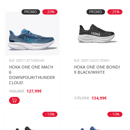
PROMO
- 20%
PROMO
- 25%
Ref: 0001147790DHN
Ref: 0001162011BWH
HOKA ONE ONE MACH 
HOKA ONE ONE BONDI 
6 
9 BLACK/WHITE
DOWNPOUR/THUNDER 
CLOUD
127,99€
160,00€
134,99€
179,95€
- 10%
- 10%