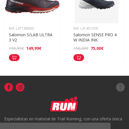
Ref: L47188800
Ref: L41451200
Salomon S/LAB ULTRA 
Salomon SENSE PRO 4 
3 V2
W INDIA INK
149,99€
75,00€
199,99€
150,00€
Especialistas en material de Trail Running, con una oferta única
en Portugal y un servicio de calidad.