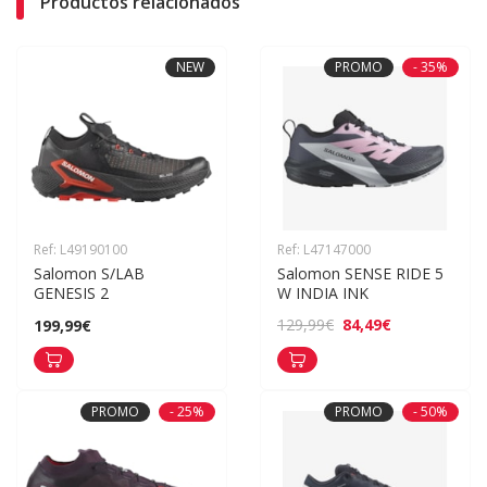
Productos relacionados
NEW
PROMO
- 35%
Ref: L49190100
Ref: L47147000
Salomon S/LAB 
Salomon SENSE RIDE 5 
GENESIS 2
W INDIA INK
84,49€
129,99€
199,99€
PROMO
- 25%
PROMO
- 50%