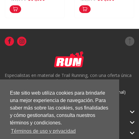
Especialistas en material de Trail Running, con una oferta única
en Portugal y un servicio de calidad.
( +351) 918816191 (Chamada para rede móvel nacional)
Este sitio web utiliza cookies para brindarle
una mejor experiencia de navegación. Para
geral@run.pt
saber más sobre las cookies, sus finalidades
RUN.PT
y cómo gestionarlas, consulta nuestros
CATEGORIAS
términos y condiciones.
Términos de uso y privacidad
APOIO AO CLIENTE