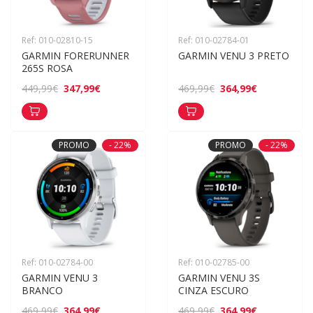
Ref: 010-02810-15
Ref: 010-02784-01
GARMIN FORERUNNER 
GARMIN VENU 3 PRETO
265S ROSA
347,99€
364,99€
449,99€
469,99€
PROMO
- 22%
PROMO
- 22%
Ref: 010-02784-00
Ref: 010-02785-00
GARMIN VENU 3 
GARMIN VENU 3S 
BRANCO
CINZA ESCURO
364,99€
364,99€
469,99€
469,99€