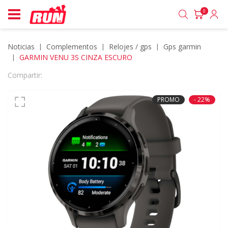
0
Noticias
complementos
relojes / gps
gps garmin
GARMIN VENU 3S CINZA ESCURO
Compartir:
PROMO
- 22%