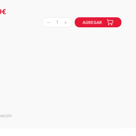
9€
1
AGREGAR
mación