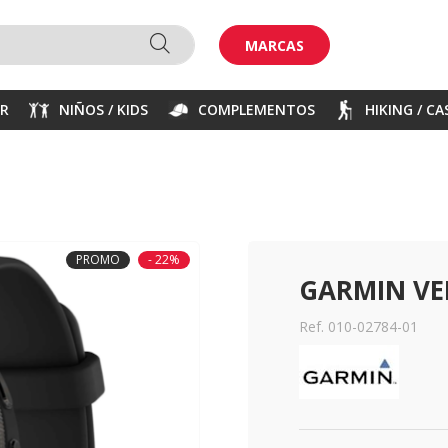
MARCAS
ER
NIÑOS / KIDS
COMPLEMENTOS
HIKING / C
PROMO
- 22%
GARMIN VE
Ref. 010-02784-01