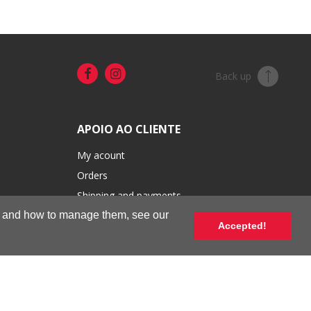
Back up
APOIO AO CLIENTE
My acount
Orders
Shipping and payments
es and how to manage them, see our
Exchanges and returns
Accepted!
Sale conditions
Terms of use and privacy
Complaint book