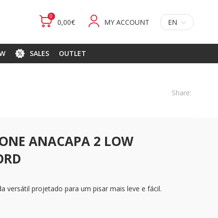
0
0,00€
MY ACCOUNT
EN
EW
SALES
OUTLET
Share:
ONE ANACAPA 2 LOW
ORD
versátil projetado para um pisar mais leve e fácil.