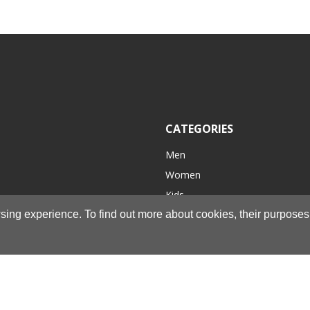
CATEGORIES
Men
Women
Kids
wsing experience. To find out more about cookies, their purpos
Accessories
Hiking/Casual
New in
Sales