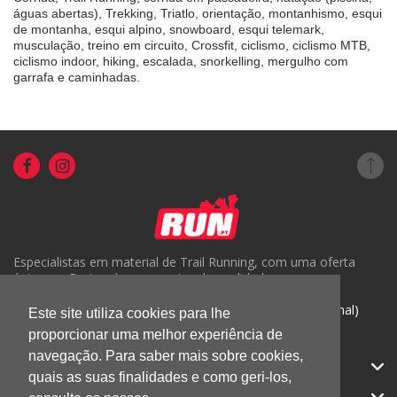
águas abertas), Trekking, Triatlo, orientação, montanhismo, esqui
de montanha, esqui alpino, snowboard, esqui telemark,
musculação, treino em circuito, Crossfit, ciclismo, ciclismo MTB,
ciclismo indoor, hiking, escalada, snorkelling, mergulho com
garrafa e caminhadas.
Especialistas em material de Trail Running, com uma oferta
única em Portugal e um serviço de qualidade.
( +351) 918816191 (Chamada para rede móvel nacional)
Este site utiliza cookies para lhe
proporcionar uma melhor experiência de
geral@run.pt
navegação. Para saber mais sobre cookies,
RUN.PT
quais as suas finalidades e como geri-los,
CATEGORIAS