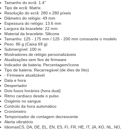
Tamanho do ecrã: 1.4"
Tipo de ecrã: Matrix
Resolução do ecrã: 280 x 280 píxeis
Diâmetro do relógio: 49 mm
Espessura do relógio: 13.6 mm
Largura da bracelete: 22 mm
Material da bracelete: Silicone
Tamanho: 125 - 175 mm / 125 - 200 mm consoante o modelo
Peso: 86 g (Caixa 69 g)
Submergível: 100 m
Mostradores de relógio personalizáveis
Atualizações sem fios de firmware
Indicador de bateria: Percentagem/ícone
Tipo de bateria: Recarregável (de iões de lítio)
- Firmware atualizável
Data e hora
Despertador
Dois fusos horários (hora dual)
Ritmo cardíaco desde o pulso
Oxigénio no sangue
Controlo da hora automático
Cronómetro
Temporizador de contagem decrescente
Alerta vibratório
IdiomasCS, DA, DE, EL, EN, ES, FI, FR, HE, IT, JA, KO, NL, NO,