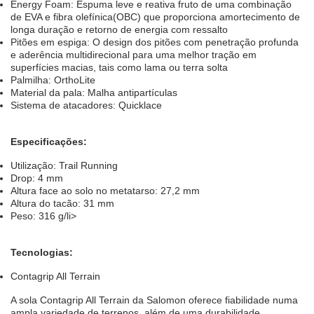
Energy Foam: Espuma leve e reativa fruto de uma combinação
de EVA e fibra olefínica(OBC) que proporciona amortecimento de
longa duração e retorno de energia com ressalto
Pitões em espiga: O design dos pitões com penetração profunda
e aderência multidirecional para uma melhor tração em
superfícies macias, tais como lama ou terra solta
Palmilha: OrthoLite
Material da pala: Malha antipartículas
Sistema de atacadores: Quicklace
Especificações:
Utilização: Trail Running
Drop: 4 mm
Altura face ao solo no metatarso: 27,2 mm
Altura do tacão: 31 mm
Peso: 316 g/li>
Tecnologias:
Contagrip All Terrain
A sola Contagrip All Terrain da Salomon oferece fiabilidade numa
ampla variedade de terrenos, além de uma durabilidade