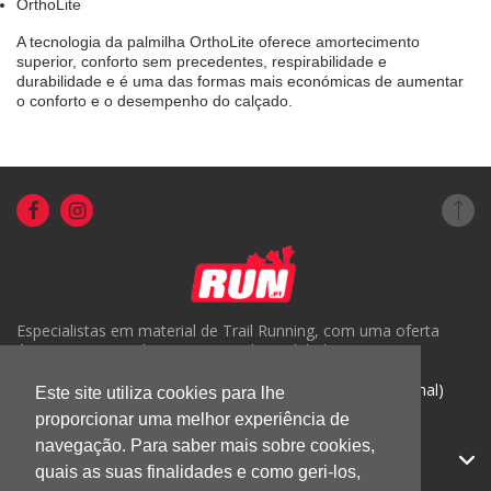
OrthoLite
A tecnologia da palmilha OrthoLite oferece amortecimento
superior, conforto sem precedentes, respirabilidade e
durabilidade e é uma das formas mais económicas de aumentar
o conforto e o desempenho do calçado.
Especialistas em material de Trail Running, com uma oferta
única em Portugal e um serviço de qualidade.
( +351) 918816191 (Chamada para rede móvel nacional)
Este site utiliza cookies para lhe
proporcionar uma melhor experiência de
geral@run.pt
navegação. Para saber mais sobre cookies,
RUN.PT
quais as suas finalidades e como geri-los,