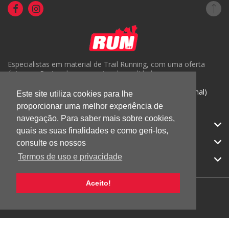
Especialistas em material de Trail Running, com uma oferta
única em Portugal e um serviço de qualidade.
( +351) 918816191 (Chamada para rede móvel nacional)
Este site utiliza cookies para lhe
proporcionar uma melhor experiência de
geral@run.pt
navegação. Para saber mais sobre cookies,
RUN.PT
quais as suas finalidades e como geri-los,
CATEGORIAS
consulte os nossos
Termos de uso e privacidade
APOIO AO CLIENTE
Aceito!
© 2026 RUN |
Todos os direitos reservados.